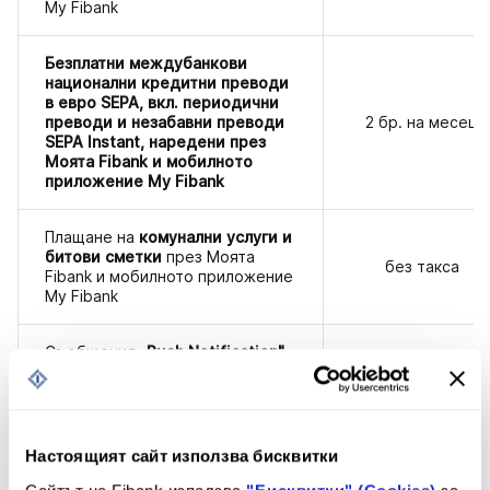
My Fibank
Безплатни междубанкови
национални кредитни преводи
в евро SEPA, вкл. периодични
преводи и незабавни преводи
2 бр. на месец
SEPA Instant, наредени през
Моята Fibank и мобилното
приложение My Fibank
Плащане на
комунални услуги и
битови сметки
през Моята
без такса
Fibank и мобилното приложение
My Fibank
Съобщения
„Push Notification"
през онлайн и мобилно
без такса
банкиране за трансакции по
сметки и карти (неограничено)
Настоящият сайт използва бисквитки
Регистрация за имейл известия
без такса