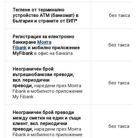
Теглене от терминално
устройство АТМ (банкомат) в
без такса
България и страните от ЕИП*
Регистрация за
електронно
банкиране
Моята
без такса
Fibank
и мобилно приложение
My
Fibank
в офис на банката
Неограничен брой
вътрешнобанкови преводи,
вкл. периодични
без такса
преводи,
наредени през Моята
Fibank и мобилното приложение
My Fibank
Неограничен брой преводи
между сметки на един и същи
клиент
,
вкл. периодични
без такса
преводи,
наредени през Моята
Fibank и мобилното приложение