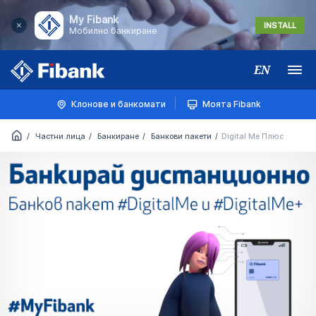
My Fibank
INSTALL
Мобилно банкиране
EN
Меню
Клонове и банкомати
Моята Fibank
Частни лица
Банкиране
Банкови пакети
Digital Me Плюс