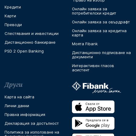
"Право на избор"
Кредити
Онлайн заявка за
потребителски кредит
Карти
Онлайн заявка за овърдрафт
Преводи
Онлайн заявка за кредитна
Спестявания и инвестиции
карта
Дистанционно банкиране
Моята Fibank
PSD 2 Open Banking
Дистанционно подписване на
документи
Интерактивен гласов
асистент
Други
Карта на сайта
Лични данни
Правна информация
Декларация за достъпност
Политика за използване на