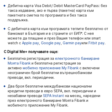
Дебитна карта Visa Debit/ Debit MasterCard PayPass: без
такса издаване, ако е първа (пакетна) карта към
пакетната сметка по програмата и без такса
поддръжка.
С дебитната карта към програмата теглите безплатно от
банкомат в България и в страните от ЕИП*. С нея
можете да плащане и през Вашия телефон или smart
watch с
Apple pay
,
Google pay
,
Garmin pay
или
Fitbit pay
.
С Digital Me+ получавате още:
Безплатна регистрация за
електронното банкиране
Моята Fibank
и безплатна регистрация за
активно
мобилно приложение My Fibank
с включени
неограничен брой безплатни вътрешнобанкови
преводи, вкл. периодични.
Два броя безплатни междубанкови национални
кредитни преводи в евро SEPA, вкл. периодични и
незабавни преводи
SEPA Instant
на месец, наредени
през електронното банкиране Моята Fibank и
мобилното приложение My Fibank.