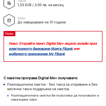
Такси
1,53 EUR / 3.00 лв. на месец
Срок
До навършване на 31 години
Ново
Ново:
Открийте пакет
Digital Me+
изцяло онлайн през
електронното банкиране Моята
Fibank
или
мобилното приложение
My Fibank
С пакетна програма Digital Me+ получавате:
Разплащателна сметка - без такса за откриване и без
месечна такса поддръжка на сметка.
Разплащателната сметка Ви позволява да получавате и
нареждане пари.