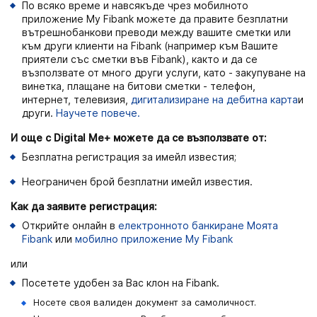
По всяко време и навсякъде чрез мобилното
приложение Мy Fibank можете да правите безплатни
вътрешнобанкови преводи между вашите сметки или
към други клиенти на Fibank (например към Вашите
приятели със сметки във Fibank), както и да се
възползвате от много други услуги, като - закупуване на
винетка, плащане на битови сметки - телефон,
интернет, телевизия,
дигитализиране на дебитна карта
и
други.
Научете повече.
И още с Digital Me+ можете да се възползвате от:
Безплатна регистрация за имейл известия;
Неограничен брой безплатни имейл известия.
Как да заявите регистрация:
Открийте онлайн в
електронното банкиране Моята
Fibank
или
мобилно приложение My Fibank
или
Посетете удобен за Вас клон на Fibank.
Носете своя валиден документ за самоличност.