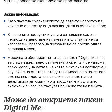
*ЕИП - Европейско икономическо пространство
Важна информация:
Като пакетна сметка можете да заявите новооткрита
или вече съществуваща разплащателна сметка в евро;
Включените продукти и услуги са валидни само за
периода на действие на пакета и в случай че не са
използвани, правото на ползване не се прехвърля за
следващ месец;
Месечната абонаментна такса за пакет "Digital Me+" се
заплаща единствено от пакетната сметка и се удържа
всеки месец на датата, на която е сключен договорът. В
случай че на съответната дата на месеца по пакетната
сметка няма достатъчна наличност, пакетът се
деактивира автоматично и продуктите и услугите,
включени в него, се таксуват по Тарифата на банката.
Може да откриете пакет
Digital Me+