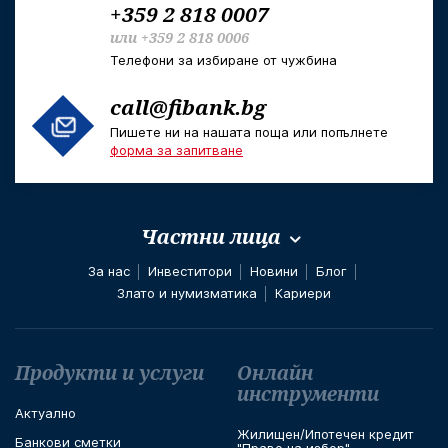
+359 2 818 0007
или
+359 2 818 0006
Телефони за избиране от чужбина
call@fibank.bg
Пишете ни на нашата поща или попълнете
форма за запитване
Частни лица
За нас
Инвеститори
Новини
Блог
Злато и нумизматика
Кариери
Футър навигация
Продукти и услуги
Онлайн
инструменти
Актуално
Жилищен/Ипотечен кредит
Банкови сметки