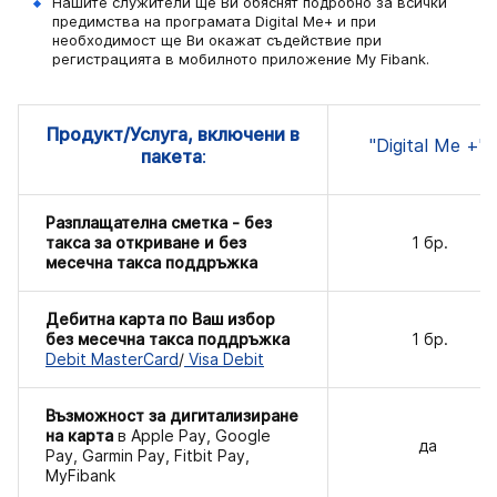
Нашите служители ще Ви обяснят подробно за всички
предимства на програмата Digital Me+ и при
необходимост ще Ви окажат съдействие при
регистрацията в мобилното приложение My Fibank.
Продукт/Услуга, включени в
"Digital Me +"​
пакета
:
Разплащателна сметка - без
такса за откриване и без
1 бр.
месечна такса поддръжка
Дебитна карта по Ваш избор
без месечна такса поддръжка
1 бр.
Debit MasterCard
/
Visa Debit
Възможност за дигитализиране
на карта
в Apple Pay, Google
да
Pay, Garmin Pay, Fitbit Pay,
МyFibank