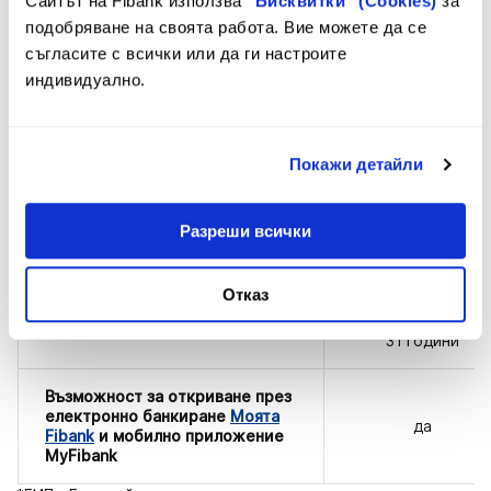
Сайтът на Fibank използва
"Бисквитки" (Cookies)
за
подобряване на своята работа. Вие можете да се
Безплатни имейл известия
неограничено
съгласите с всички или да ги настроите
индивидуално.
1,53 EUR / 3,00 лв
на месец
1,41 EUR / 2,75 лв.
на месец за
Покажи детайли
Цена на пакет
ползватели на
програма
Digital
Me
при
Разреши всички
навършване на 2
години
Отказ
до навършване н
Срок на пакета
31 години
Възможност за откриване през
електронно банкиране
Моята
да
Fibank
и мобилно приложение
MyFibank