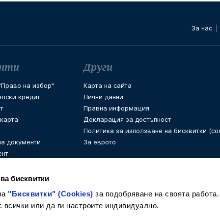
За нас
енти
Други
Право на избор"
Карта на сайта
елски кредит
Лични данни
т
Правна информация
 карта
Декларация за достъпност
Политика за използване на бисквитки (coo
на документи
За еврото
ент
ва бисквитки
ва
"Бисквитки" (Cookies)
за подобряване на своята работа.
с всички или да ги настроите индивидуално.