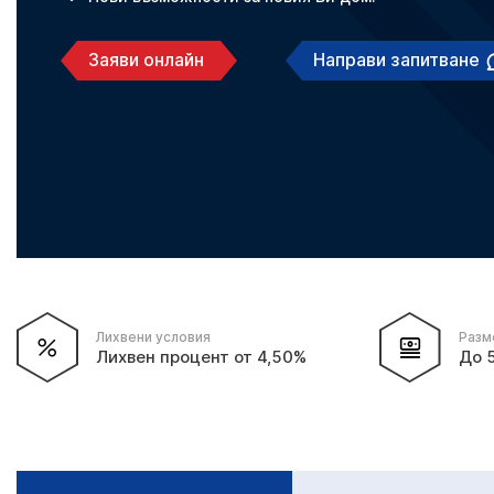
Заяви онлайн
Направи запитване
Лихвени условия
Разм
Лихвен процент от 4,50%
До 