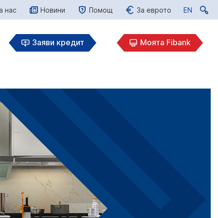
а нас
Новини
Помощ
За еврото
EN
EN
Заяви кредит
Моята Fibank