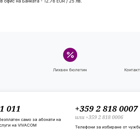
в офис на Банката -
12.78 EUR / 25 лв.
Лихвен бюлетин
Контак
1 011
+359 2 818 0007
или
+359 2 818 0006
безплатен само за абонати на
слуги на VIVACOM
Телефони за избиране от чужб