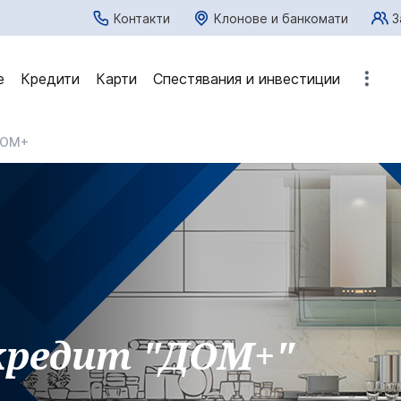
Контакти
Клонове и банкомати
З
е
Кредити
Карти
Спестявания и инвестиции
ОМ+
кредит "ДОМ+"