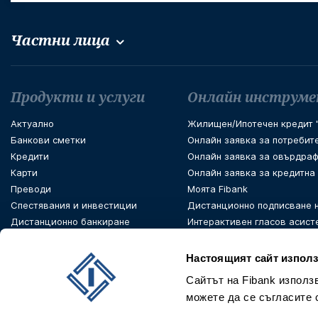
Частни лица
Футър навигация
Продукти и услуги
Онлайн инструм
Актуално
Жилищен/Ипотечен кредит "
Банкови сметки
Онлайн заявка за потребит
Кредити
Онлайн заявка за овърдраф
Карти
Онлайн заявка за кредитна
Преводи
Моята Fibank
Спестявания и инвестиции
Дистанционно подписване 
Дистанционно банкиране
Интерактивен гласов асист
PSD 2 Open Banking
Настоящият сайт използ
Сайтът на Fibank използ
можете да се съгласите 