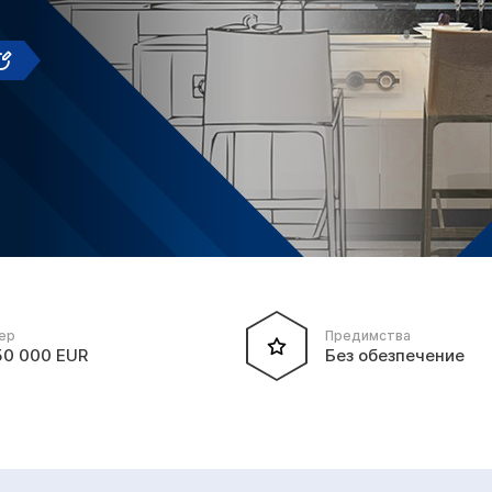
ер
Предимства
50 000 EUR
Без обезпечение