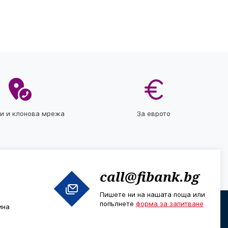
ти и клонова мрежа
За еврото
call@fibank.bg
Пишете ни на нашата поща или
попълнете
форма за запитване
ина