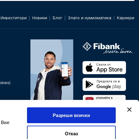
Инвеститори
Новини
Блог
Злато и нумизматика
Кариери
kies)
Банкирайте от всяка
Разреши всички
точка на света.
 Вие
Мобилно и онлайн
банкиране
Отказ