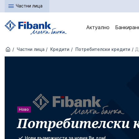
Частни лица
Актуално
Банкиран
Частни лица
Кредити
Потребителски кредити
Д
Ново
Потребителски 
Нови възможности за новия Ви дом!