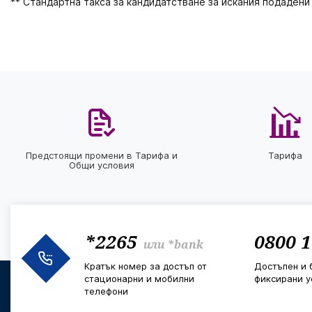
** Стандартна такса за кандидатстване за искания подадени 
Предстоящи промени в Тарифа и
Тарифа
Общи условия
*2265
0800 1
или
*bank
Кратък номер за достъп от
Достъпен и 
стационарни и мобилни
фиксирани у
телефони