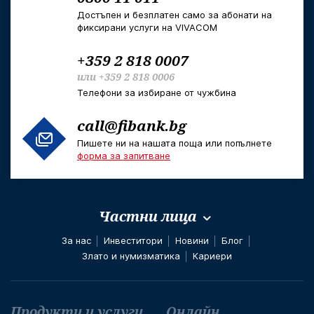
Достъпен и безплатен само за абонати на
фиксирани услуги на VIVACOM
+359 2 818 0007
или
+359 2 818 0006
Телефони за избиране от чужбина
call@fibank.bg
Пишете ни на нашата поща или попълнете
форма за запитване
Частни лица
За нас
Инвеститори
Новини
Блог
Злато и нумизматика
Кариери
Футър навигация
Продукти и услуги
Онлайн