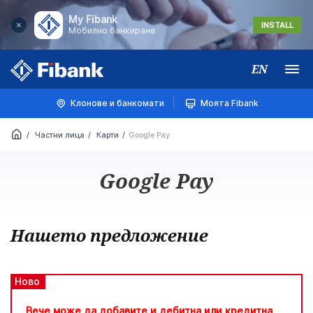
My Fibank
INSTALL
Мобилно банкиране
EN
Меню
Клонове и банкомати
Моята Fibank
Частни лица
Карти
Google Pay
Google Pay
Нашето предложение
Ново
Вече може да добавите и дебитна или кредитна