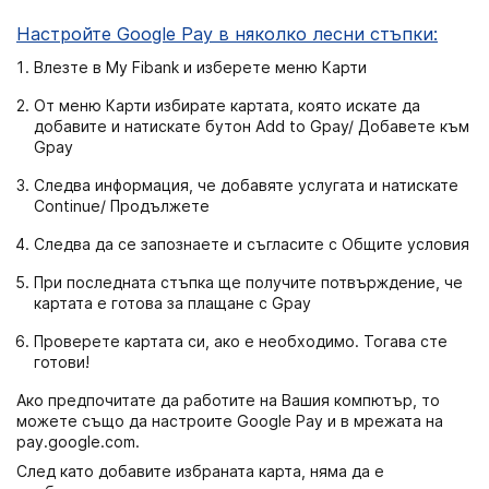
Настройте Google Pay в няколко лесни стъпки:
Влезте в My Fibank и изберете меню Карти
От меню Карти избирате картата, която искате да
добавите и натискате бутон Add to Gpay/ Добавете към
Gpay
Следва информация, че добавяте услугата и натискате
Continue/ Продължете
Следва да се запознаете и съгласите с Общите условия
При последната стъпка ще получите потвърждение, че
картата е готова за плащане с Gpay
Проверете картата си, ако е необходимо. Тогава сте
готови!
Ако предпочитате да работите на Вашия компютър, то
можете също да настроите Google Pay и в мрежата на
pay.google.com.
След като добавите избраната карта, няма да е