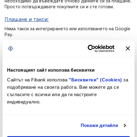
необходимо да въвеждате отново данните си за плащане.
Просто потвърждавате покупките си и сте готови.
Плащане и такси:
Няма такси за интегрирането или използването на Google
Pay.
И още:
Google Pay обединява всичко необходимо при плащане и
надеждно защитава данните ви.
Настоящият сайт използва бисквитки
Сайтът на Fibank използва
"Бисквитки" (Cookies)
за
подобряване на своята работа. Вие можете да се
съгласите с всички или да ги настроите
индивидуално.
Покажи детайли