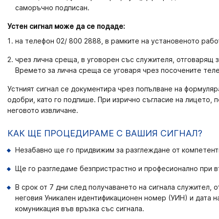
саморъчно подписан.
Устен сигнал може да се подаде:
на телефон 02/ 800 2888, в рамките на установеното рабо
чрез лична среща, в уговорен със служителя, отговарящ з
Времето за лична среща се уговаря чрез посочените тел
Устният сигнал се документира чрез попълване на формуляра
одобри, като го подпише. При изрично съгласие на лицето,
неговото извличане.
КАК ЩЕ ПРОЦЕДИРАМЕ С ВАШИЯ СИГНАЛ?
Незабавно ще го придвижим за разглеждане от компетент
Ще го разгледаме безпристрастно и професионално при в
В срок от 7 дни след получаването на сигнала служител,
неговия Уникален идентификационен номер (УИН) и дата н
комуникация във връзка със сигнала.