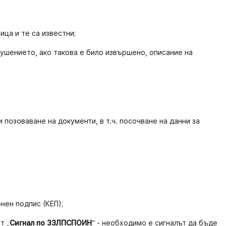
ица и те са известни;
ушението, ако такова е било извършено, описание на
позоваване на документи, в т.ч. посочване на данни за
нен подпис (КЕП);
т „
Сигнал по ЗЗЛПСПОИН
“ - необходимо е сигналът да бъде