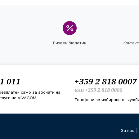
Лихвен бюлетин
Контак
1 011
+359 2 818 0007
или
+359 2 818 0006
безплатен само за абонати на
слуги на VIVACOM
Телефони за избиране от чужб
За нас