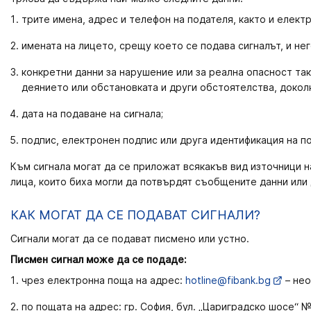
трите имена, адрес и телефон на подателя, както и електр
имената на лицето, срещу което се подава сигналът, и не
конкретни данни за нарушение или за реална опасност та
деянието или обстановката и други обстоятелства, доколк
дата на подаване на сигнала;
подпис, електронен подпис или друга идентификация на п
Към сигнала могат да се приложат всякакъв вид източници н
лица, които биха могли да потвърдят съобщените данни или
КАК МОГАТ ДА СЕ ПОДАВАТ СИГНАЛИ?
Сигнали могат да се подават писмено или устно.
Писмен сигнал може да се подаде:
чрез електронна поща на адрес:
hotline@fibank.bg
– нео
по пощата на адрес: гр. София, бул. „Цариградско шосе“ № 