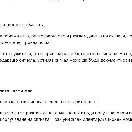
тно време на Банката;
а приемането, регистрирането и разглеждането на сигнали, по
ефон и електронна поща.
 от служителя, отговарящ за разглеждането на сигнали. На по
 подаващо сигнала, устният сигнал може да бъде документиран
ните служители.
ъзможно най-висока степен на поверителност.
 отговарящ за разглеждането му, ще потвърди получаването и 
а получаване на сигнала. Този уникален идентификационен но