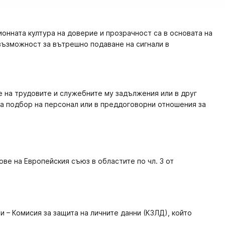
онната култура на доверие и прозрачност са в основата на
възможност за вътрешно подаване на сигнали в
е на трудовите и служебните му задължения или в друг
 на подбор на персонал или в преддоговорни отношения за
ве на Европейския съюз в областите по чл. 3 от
и – Комисия за защита на личните данни (КЗЛД), който