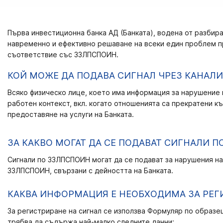
Първа инвестиционна банка АД (Банката), водена от разбира
навременно и ефективно решаване на всеки един проблем п
съответствие със ЗЗЛПСПОИН.
КОЙ МОЖЕ ДА ПОДАВА СИГНАЛ ЧРЕЗ КАНАЛИ
Всяко физическо лице, което има информация за нарушение в
работен контекст, вкл. когато отношенията са прекратени к
предоставяне на услуги на Банката.
ЗА КАКВО МОГАТ ДА СЕ ПОДАВАТ СИГНАЛИ П
Сигнали по ЗЗЛПСПОИН могат да се подават за нарушения на 
ЗЗЛПСПОИН, свързани с дейността на Банката.
КАКВА ИНФОРМАЦИЯ Е НЕОБХОДИМА ЗА РЕГ
За регистриране на сигнал се използва
Формуляр по образе
трябва да съдържа най-малко следните данни: