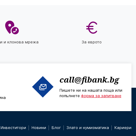
ти и клонова мрежа
За еврото
call@fibank.bg
Пишете ни на нашата поща или
попълнете
форма за запитване
ина
Инвеститори
Новини
Блог
Злато и нумизматика
Кариери