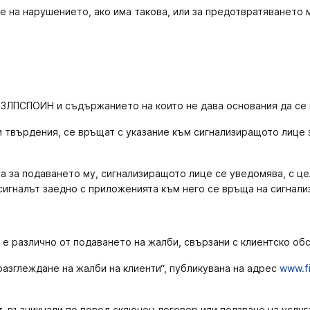
а нарушението, ако има такова, или за предотвратяването му
а ЗЗЛПСПОИН и съдържанието на които не дава основания да се
твърдения, се връщат с указание към сигнализиращото лице з
она за подаването му, сигнализиращото лице се уведомява, с 
сигналът заедно с приложенията към него се връща на сигнал
, е различно от подаването на жалби, свързани с клиентско об
разглеждане на жалби на клиенти“, публикувана на адрес
www.f
, възникнали по повод сключен договор или ползване на услуг