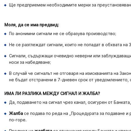
Ще предприемем необходимите мерки за преустановяване н
Моля, да се има предвид:
По анонимни сигнали не се образува производство;
Не се разглеждат сигнали, които не попадат в обхвата н
Сигнали, съдържащи очевидно неверни или заблуждаващи 
носи за набедяване;
В случай че сигналът не отговаря на изискванията на Зак
не бъдат отстранени в 7-дневен срок от уведомлението, 
ИМА ЛИ РАЗЛИКА МЕЖДУ СИГНАЛ И ЖАЛБА?
Да, подаването на сигнал чрез канал, осигурен от Банката
Жалба
се подава по реда на „Процедурата за подаване и 
по-горе.
Предмет на
жалбата
са отношения между Банката и клиент