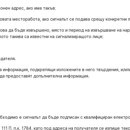
онен адрес, ако има такъв;
говата месторабота, ако сигналът се подава срещу конкретни л
кова да бъде извършено, място и период на извършване на нар
ото такива са известни на сигнализиращото лице;
одателя.
а информация, подкрепящи изложените в него твърдения, и/или 
 да предоставят допълнителна информация.
бходимо е сигналът да бъде подписан с квалифициран електро
111 П, п.к. 1784, като под адреса на получателя се изпише текс