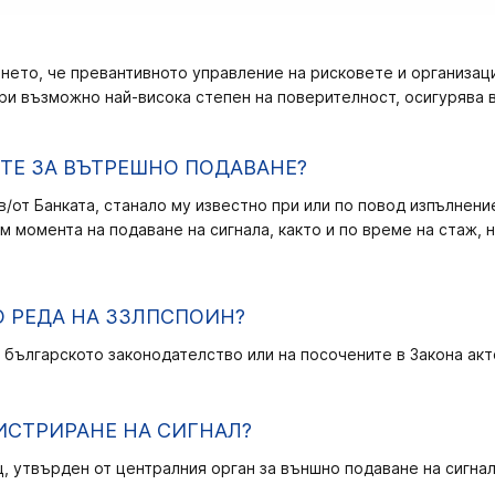
нето, че превантивното управление на рисковете и организаци
ри възможно най-висока степен на поверителност, осигурява 
ТЕ ЗА ВЪТРЕШНО ПОДАВАНЕ?
/от Банката, станало му известно при или по повод изпълнени
ъм момента на подаване на сигнала, както и по време на стаж,
О РЕДА НА ЗЗЛПСПОИН?
българското законодателство или на посочените в Закона акто
ИСТРИРАНЕ НА СИГНАЛ?
ц
, утвърден от централния орган за външно подаване на сигнал