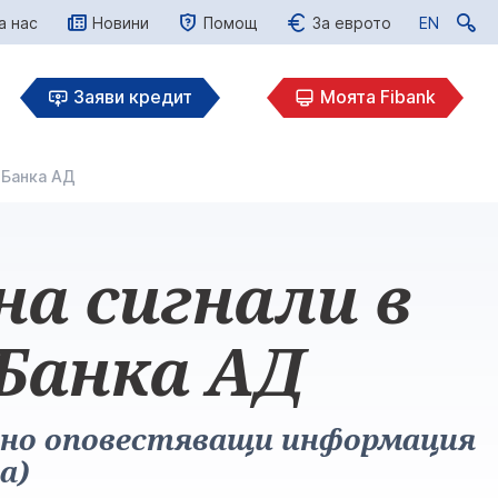
а нас
Новини
Помощ
За еврото
EN
EN
Заяви кредит
Моята Fibank
 Банка АД
на сигнали в
Банка АД
ично оповестяващи информация
а)