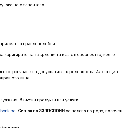
, ако не е започнало.
 приемат за правдоподобни;
а коригиране на твърденията и за отговорността, която
цел отстраняване на допуснатите нередовности. Ако същите
изиращото лице.
служване, банкови продукти или услуги.
ibank.bg
.
Сигнал
по ЗЗЛПСПОИН
се подава по реда, посочен
а/продукт.