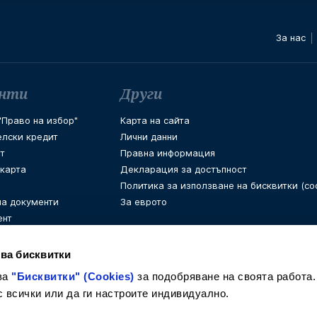
За нас
енти
Други
Право на избор"
Карта на сайта
елски кредит
Лични данни
т
Правна информация
 карта
Декларация за достъпност
Политика за използване на бисквитки (coo
на документи
За еврото
ент
ва бисквитки
ва
"Бисквитки" (Cookies)
за подобряване на своята работа.
с всички или да ги настроите индивидуално.