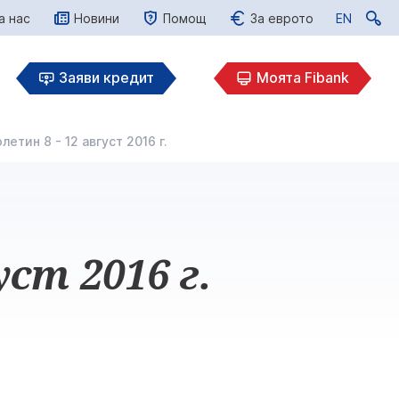
а нас
Новини
Помощ
За еврото
EN
EN
Заяви кредит
Моята Fibank
етин 8 - 12 август 2016 г.
ст 2016 г.