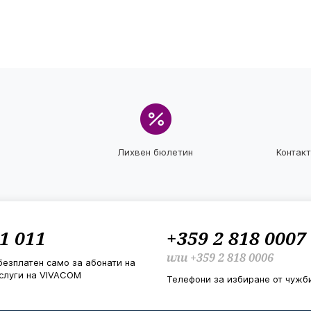
Лихвен бюлетин
Контак
1 011
+359 2 818 0007
или
+359 2 818 0006
безплатен само за абонати на
слуги на VIVACOM
Телефони за избиране от чужб