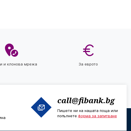
ти и клонова мрежа
За еврото
call@fibank.bg
Пишете ни на нашата поща или
попълнете
форма за запитване
ина