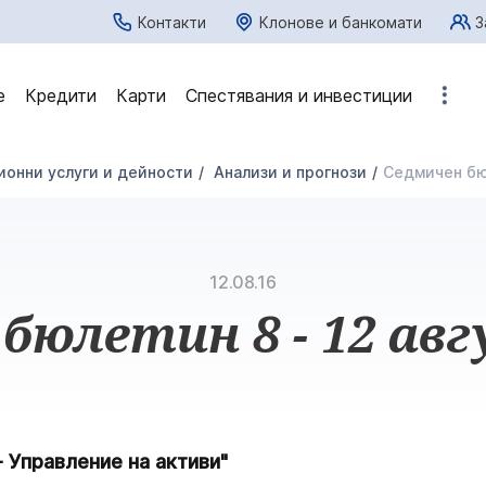
Контакти
Клонове и банкомати
З
е
Кредити
Карти
Спестявания и инвестиции
онни услуги и дейности
Анализи и прогнози
Седмичен бюл
12.08.16
бюлетин 8 - 12 авгу
 Управление на активи"