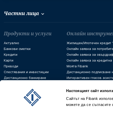
Частни лица
Футър навигация
Продукти и услуги
Онлайн инструм
Актуално
Жилищен/Ипотечен кредит "
Банкови сметки
Онлайн заявка за потребит
Кредити
Онлайн заявка за овърдраф
Карти
Онлайн заявка за кредитна
Преводи
Моята Fibank
Спестявания и инвестиции
Дистанционно подписване 
Дистанционно банкиране
Интерактивен гласов асист
PSD 2 Open Banking
Настоящият сайт използ
Сайтът на Fibank използ
можете да се съгласите 