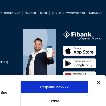
Инвеститори
Новини
Блог
Злато и нумизматика
Кариери
kies)
Банкирайте от всяка
Разреши всички
точка на света.
 Вие
Мобилно и онлайн
банкиране
Отказ