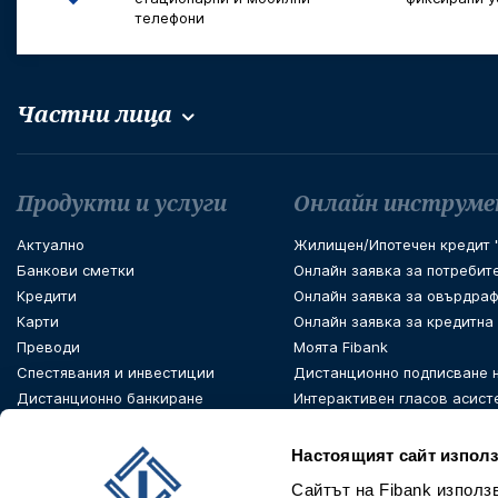
телефони
Частни лица
Футър навигация
Продукти и услуги
Онлайн инструм
Актуално
Жилищен/Ипотечен кредит "
Банкови сметки
Онлайн заявка за потребит
Кредити
Онлайн заявка за овърдраф
Карти
Онлайн заявка за кредитна
Преводи
Моята Fibank
Спестявания и инвестиции
Дистанционно подписване 
Дистанционно банкиране
Интерактивен гласов асист
PSD 2 Open Banking
Настоящият сайт използ
Сайтът на Fibank използ