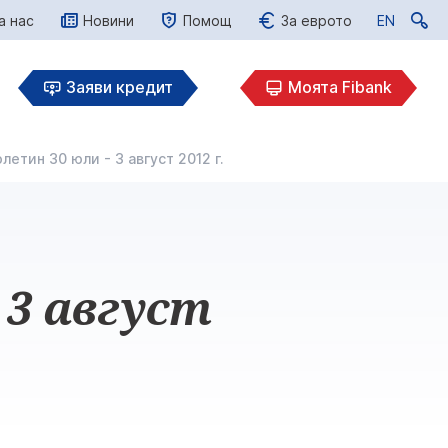
а нас
Новини
Помощ
За еврото
EN
EN
Заяви кредит
Моята Fibank
етин 30 юли - 3 август 2012 г.
 3 август