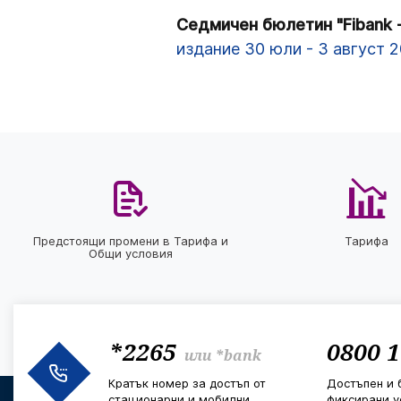
Седмичен бюлетин "Fibank -
издание 30 юли - 3 август 20
Предстоящи промени в Тарифа и
Тарифа
Общи условия
*2265
0800 1
или
*bank
Кратък номер за достъп от
Достъпен и 
стационарни и мобилни
фиксирани у