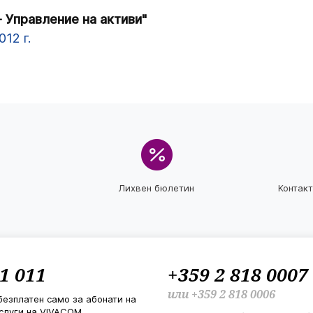
 Управление на активи"
12 г.
Лихвен бюлетин
Контак
1 011
+359 2 818 0007
или
+359 2 818 0006
безплатен само за абонати на
слуги на VIVACOM