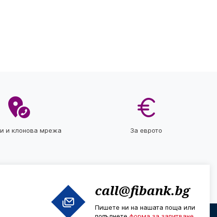
ти и клонова мрежа
За еврото
call@fibank.bg
Пишете ни на нашата поща или
попълнете
форма за запитване