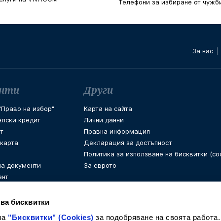
Телефони за избиране от чужб
За нас
енти
Други
Право на избор"
Карта на сайта
елски кредит
Лични данни
т
Правна информация
 карта
Декларация за достъпност
Политика за използване на бисквитки (coo
на документи
За еврото
ент
ва бисквитки
ва
"Бисквитки" (Cookies)
за подобряване на своята работа.