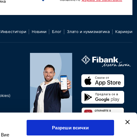
ина
Инвеститори
Новини
Блог
Злато и нумизматика
Кариери
kies)
Банкирайте от всяка
Разреши всички
точка на света.
 Вие