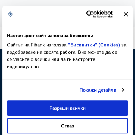
Настоящият сайт използва бисквитки
*2265
или
*bank
Сайтът на Fibank използва
"Бисквитки" (Cookies)
за
Кратък номер за достъп от стационарни и
подобряване на своята работа. Вие можете да се
мобилни телефони
съгласите с всички или да ги настроите
0800 11 011
индивидуално.
Достъпен и безплатен само за абонати на
фиксирани услуги на VIVACOM
Покажи детайли
+359 2 818 0007
или
+359 2 818 0006
Телефони за избиране от чужбина
Разреши всички
call@fibank.bg
Отказ
Пишете ни на нашата поща или попълнете
форма за запитване