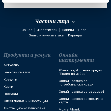
Частни лица
За нас
Инвеститори
Новини
Блог
Злато и нумизматика
Кариери
Футър навигация
Продукти и услуги
Онлайн
инструменти
Актуално
Жилищен/Ипотечен кредит
Банкови сметки
"Право на избор"
Кредити
Онлайн заявка за
потребителски кредит
Карти
Онлайн заявка за овърдрафт
Преводи
Онлайн заявка за кредитна
Спестявания и инвестиции
карта
Дистанционно банкиране
Моята Fibank