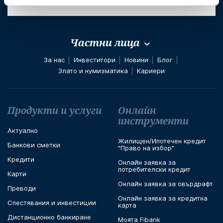
Частни лица
За нас
Инвеститори
Новини
Блог
Злато и нумизматика
Кариери
Футър навигация
Продукти и услуги
Онлайн
инструменти
Актуално
Жилищен/Ипотечен кредит
Банкови сметки
"Право на избор"
Кредити
Онлайн заявка за
потребителски кредит
Карти
Онлайн заявка за овърдрафт
Преводи
Онлайн заявка за кредитна
Спестявания и инвестиции
карта
Дистанционно банкиране
Моята Fibank