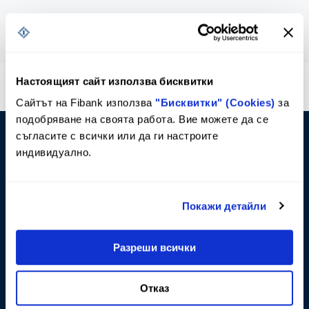
Настоящият сайт използва бисквитки
*2265
или
*bank
Сайтът на Fibank използва
"Бисквитки" (Cookies)
за
Кратък номер за достъп от стационарни и
подобряване на своята работа. Вие можете да се
мобилни телефони
съгласите с всички или да ги настроите
0800 11 011
индивидуално.
Достъпен и безплатен само за абонати на
фиксирани услуги на VIVACOM
Покажи детайли
+359 2 818 0007
или
+359 2 818 0006
Телефони за избиране от чужбина
Разреши всички
call@fibank.bg
Отказ
Пишете ни на нашата поща или попълнете
форма за запитване