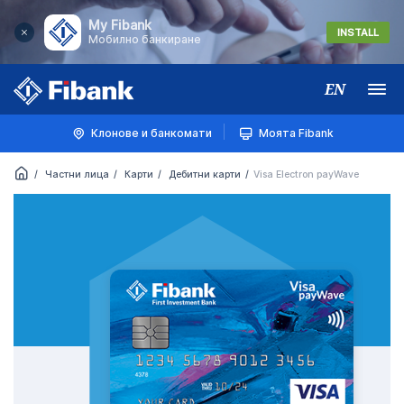
My Fibank
INSTALL
Мобилно банкиране
EN
Меню
Клонове и банкомати
Моята Fibank
Частни лица
Карти
Дебитни карти
Visa Electron payWave