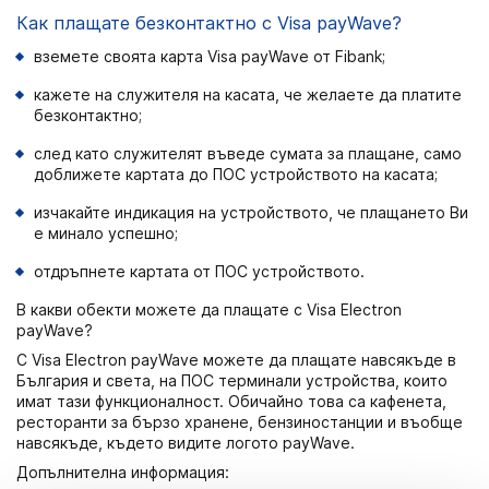
Как плащате безконтактно с Visa payWave?
вземете своята карта Visa payWave от Fibank;
кажете на служителя на касата, че желаете да платите
безконтактно;
след като служителят въведе сумата за плащане, само
доближете картата до ПОС устройството на касата;
изчакайте индикация на устройството, че плащането Ви
е минало успешно;
отдръпнете картата от ПОС устройството.
В какви обекти можете да плащате с Visa Electron
payWave?
С Visa Electron payWave можете да плащате навсякъде в
България и света, на ПОС терминали устройства, които
имат тази функционалност. Обичайно това са кафенета,
ресторанти за бързо хранене, бензиностанции и въобще
навсякъде, където видите логото payWave.
Допълнителна информация: