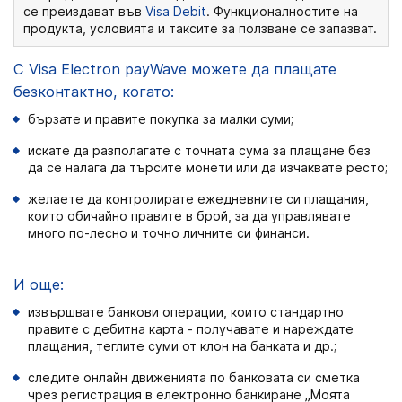
се преиздават във
Visa Debit
. Функционалностите на
продукта, условията и таксите за ползване се запазват.
С Visa Electron payWave можете да плащате
безконтактно, когато:
бързате и правите покупка за малки суми;
искате да разполагате с точната сума за плащане без
да се налага да търсите монети или да изчаквате ресто;
желаете да контролирате ежедневните си плащания,
които обичайно правите в брой, за да управлявате
много по-лесно и точно личните си финанси.
И още:
извършвате банкови операции, които стандартно
правите с дебитна карта - получавате и нареждате
плащания, теглите суми от клон на банката и др.;
следите онлайн движенията по банковата си сметка
чрез регистрация в електронно банкиране „Моята