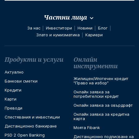
Частни лица
За нас
Инвеститори
Новини
Блог
Злато и нумизматика
Кариери
Футър навигация
Продукти и услуги
Онлайн
инструменти
Актуално
Жилищен/Ипотечен кредит
Банкови сметки
"Право на избор"
Кредити
Онлайн заявка за
потребителски кредит
Карти
Онлайн заявка за овърдрафт
Преводи
Онлайн заявка за кредитна
Спестявания и инвестиции
карта
Дистанционно банкиране
Моята Fibank
PSD 2 Open Banking
Дистанционно подписване на