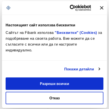
Ако сте регистрирани за SMS известия, може да не
получите SMS за част от трансакциите, тъй като е
възможно те да се извършат без свързване с
авторизационния център на банката.
Условията, които Ви предлагаме:
Настоящият сайт използва бисквитки
Сайтът на Fibank използва
"Бисквитки" (Cookies)
за
евро, щатски долари,
подобряване на своята работа. Вие можете да се
валута на
швейцарски франкове или
сметката
съгласите с всички или да ги настроите
британски лири
индивидуално.
водене на
съгласно
Тарифата на Fibank
картова сметка
Покажи детайли
лихва по картова
съгласно
Лихвен бюлетин на
сметка
Fibank
Разреши всички
минимален
неснижаем
не се изисква
Отказ
остатък