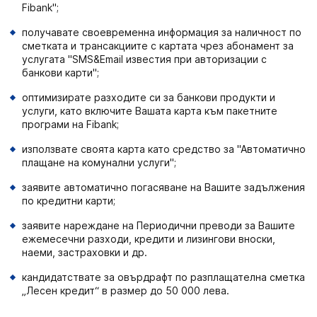
Fibank";
получавате своевременна информация за наличност по
сметката и трансакциите с картата чрез абонамент за
услугата "SMS&Email известия при авторизации с
банкови карти";
оптимизирате разходите си за банкови продукти и
услуги, като включите Вашата карта към пакетните
програми на Fibank;
използвате своята карта като средство за "Автоматично
плащане на комунални услуги";
заявите автоматично погасяване на Вашите задължения
по кредитни карти;
заявите нареждане на Периодични преводи за Вашите
ежемесечни разходи, кредити и лизингови вноски,
наеми, застраховки и др.
кандидатствате за овърдрафт по разплащателна сметка
„Лесен кредит“ в размер до 50 000 лева.