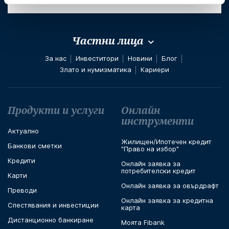
Частни лица
За нас
Инвеститори
Новини
Блог
Злато и нумизматика
Кариери
Футър навигация
Продукти и услуги
Онлайн
инструменти
Актуално
Жилищен/Ипотечен кредит
Банкови сметки
"Право на избор"
Кредити
Онлайн заявка за
потребителски кредит
Карти
Онлайн заявка за овърдрафт
Преводи
Онлайн заявка за кредитна
Спестявания и инвестиции
карта
Дистанционно банкиране
Моята Fibank