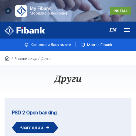
My Fibank
INSTALL
Мобилно банкиране
EN
Меню
Клонове и банкомати
Моята Fibank
Частни лица
Други
Други
PSD 2 Open banking
Разгледай