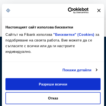
Настоящият сайт използва бисквитки
*2265
или
*bank
Сайтът на Fibank използва
"Бисквитки" (Cookies)
за
Кратък номер за достъп от стационарни и
мобилни телефони
подобряване на своята работа. Вие можете да се
съгласите с всички или да ги настроите
0800 11 011
индивидуално.
Достъпен и безплатен само за абонати на
фиксирани услуги на VIVACOM
Покажи детайли
+359 2 818 0007
или
+359 2 818 0006
Телефони за избиране от чужбина
Разреши всички
call@fibank.bg
Отказ
Пишете ни на нашата поща или попълнете
форма за запитване