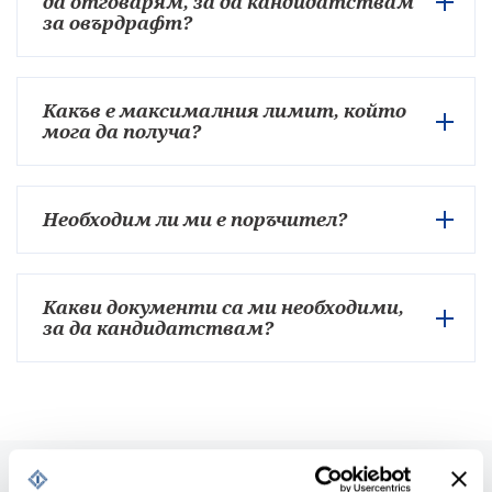
да отговарям, за да кандидатствам
за овърдрафт?
Какъв е максималния лимит, който
мога да получа?
Необходим ли ми е поръчител?
Какви документи са ми необходими,
за да кандидатствам?