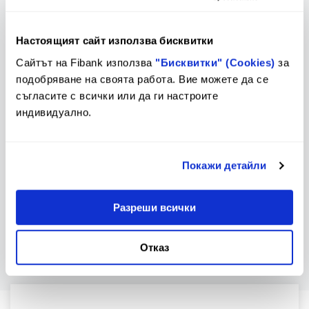
Настоящият сайт използва бисквитки
Предстоящи промени в
Тарифа
Тарифа и Общи условия
Сайтът на Fibank използва
"Бисквитки" (Cookies)
за
подобряване на своята работа. Вие можете да се
съгласите с всички или да ги настроите
индивидуално.
Лихвен бюлетин
Контакти и клонова мрежа
Покажи детайли
За еврото
Разреши всички
Отказ