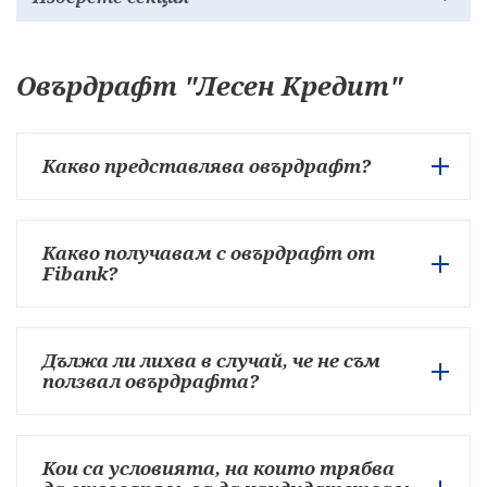
Овърдрафт "Лесен Кредит"
Какво представлява овърдрафт?
Какво получавам с овърдрафт от
Fibank?
Дължа ли лихва в случай, че не съм
ползвал овърдрафта?
Кои са условията, на които трябва