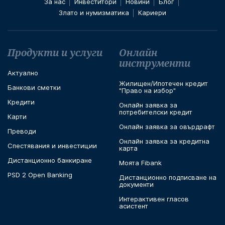
За нас
Инвеститори
Новини
Блог
Злато и нумизматика
Кариери
Футър навигация
Продукти и услуги
Онлайн
инструменти
Актуално
Жилищен/Ипотечен кредит
Банкови сметки
"Право на избор"
Кредити
Онлайн заявка за
потребителски кредит
Карти
Онлайн заявка за овърдрафт
Преводи
Онлайн заявка за кредитна
Спестявания и инвестиции
карта
Дистанционно банкиране
Моята Fibank
PSD 2 Open Banking
Дистанционно подписване на
документи
Интерактивен гласов
асистент