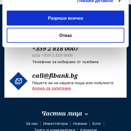
Покажи детайли
Кратък номер за достъп от стационарни и
мобилни телефони
Разреши всички
0800 11 011
Достъпен и безплатен само за абонати на
фиксирани услуги на VIVACOM
Отказ
+359 2 818 0007
или
+359 2 818 0006
Телефони за избиране от чужбина
call@fibank.bg
Пишете ни на нашата поща или попълнете
форма за запитване
Частни лица
За нас
Инвеститори
Новини
Блог
Злато и нумизматика
Кариери