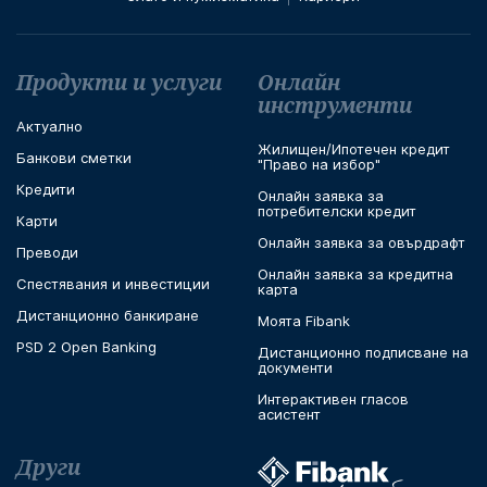
Футър навигация
Продукти и услуги
Онлайн
инструменти
Актуално
Жилищен/Ипотечен кредит
Банкови сметки
"Право на избор"
Кредити
Онлайн заявка за
потребителски кредит
Карти
Онлайн заявка за овърдрафт
Преводи
Онлайн заявка за кредитна
Спестявания и инвестиции
карта
Дистанционно банкиране
Моята Fibank
PSD 2 Open Banking
Дистанционно подписване на
документи
Интерактивен гласов
асистент
Други