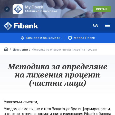
My Fibank
INSTALL
Мобилно банкиране
EN
Меню
Клонове и банкомати
Моята Fibank
Документи
Методика за определяне на лихвения процент
Методика за определяне
на лихвения процент
(частни лица)
Уважаеми клиенти,
Уведомяваме ви, че с цел Вашата добра информираност и
в съответствие с нормативните изисквания Fibank обявява