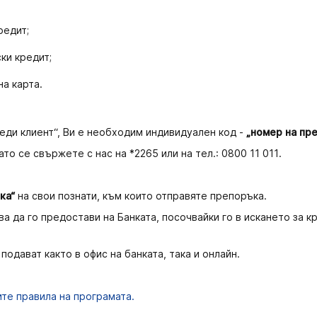
редит;
ки кредит;
на карта.
еди клиент“, Ви е необходим индивидуален код -
„номер на пр
то се свържете с нас на *2265 или на тел.: 0800 11 011.
ъка“
на свои познати, към които отправяте препоръка.
а да го предостави на Банката, посочвайки го в искането за к
одават както в офис на банката, така и онлайн.
те правила на програмата.