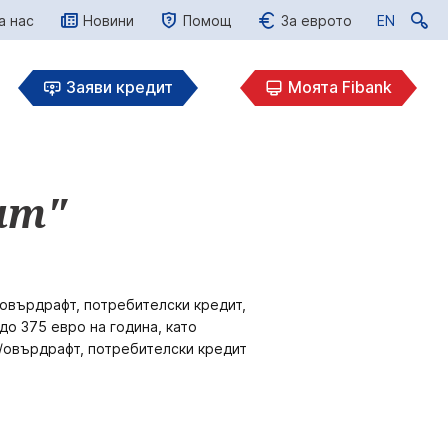
а нас
Новини
Помощ
За еврото
EN
EN
Заяви кредит
Моята Fibank
нт"
/овърдрафт, потребителски кредит,
о 375 евро на година, като
т/овърдрафт, потребителски кредит