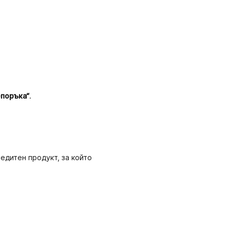
епоръка“
.
редитен продукт, за който