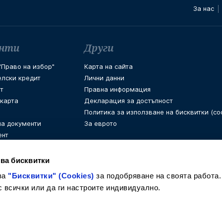
За нас
енти
Други
Право на избор"
Карта на сайта
елски кредит
Лични данни
т
Правна информация
 карта
Декларация за достъпност
Политика за използване на бисквитки (coo
на документи
За еврото
ент
ва бисквитки
ва
"Бисквитки" (Cookies)
за подобряване на своята работа.
с всички или да ги настроите индивидуално.
Facebook
Instagram
LinkedIn
Twitter
Youtube