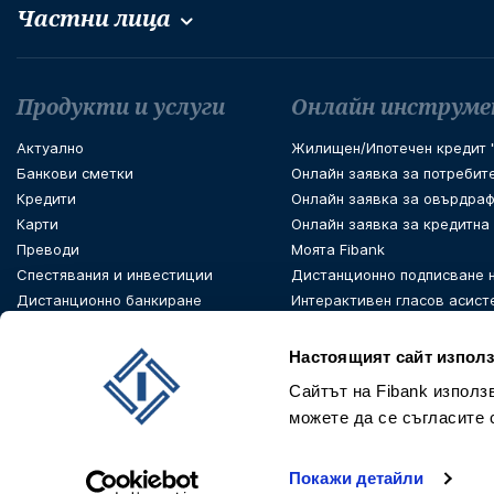
Частни лица
Футър навигация
Продукти и услуги
Онлайн инструм
Актуално
Жилищен/Ипотечен кредит "
Банкови сметки
Онлайн заявка за потребит
Кредити
Онлайн заявка за овърдраф
Карти
Онлайн заявка за кредитна
Преводи
Моята Fibank
Спестявания и инвестиции
Дистанционно подписване 
Дистанционно банкиране
Интерактивен гласов асист
PSD 2 Open Banking
Настоящият сайт използ
Сайтът на Fibank използ
можете да се съгласите 
Покажи детайли