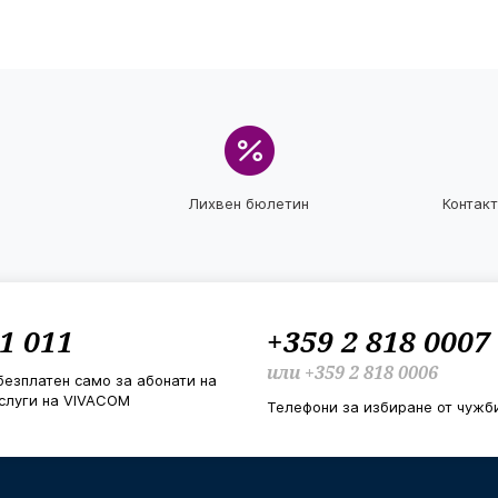
Лихвен бюлетин
Контак
1 011
+359 2 818 0007
или
+359 2 818 0006
безплатен само за абонати на
слуги на VIVACOM
Телефони за избиране от чужб