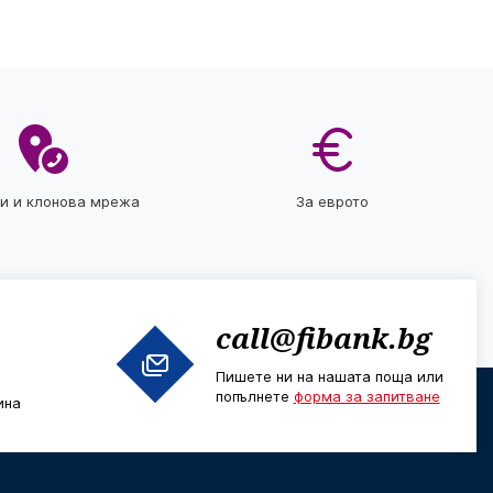
ти и клонова мрежа
За еврото
call@fibank.bg
Пишете ни на нашата поща или
попълнете
форма за запитване
ина