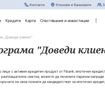
Контакти
Клонове и банкомати
З
е
Кредити
Карти
Спестявания и инвестиции
а „Доведи клиент“
ограма "Доведи клие
о лице с активен кредитен продукт от Fibank: ипотечен кредит
 разплащателна сметка, можете да печелите парични награди д
поръчате на свои познати да кандидатстват за ипотечен креди