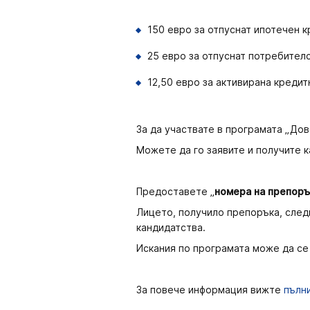
150 евро за отпуснат ипотечен к
25 евро за отпуснат потребителс
12,50 евро за активирана кредит
За да участвате в програмата „Дов
Можете да го заявите и получите ка
Предоставете „
номера на препор
Лицето, получило препоръка, следв
кандидатства.
Искания по програмата може да се п
За повече информация вижте
пълни