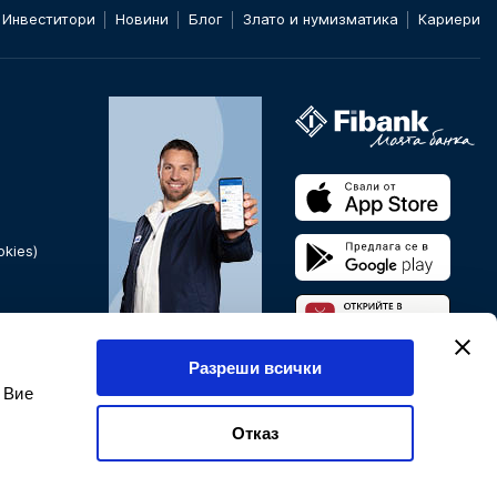
Инвеститори
Новини
Блог
Злато и нумизматика
Кариери
kies)
Банкирайте от всяка
Разреши всички
точка на света.
 Вие
Мобилно и онлайн
банкиране
Отказ