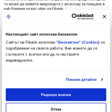
то може да заявите микрокарта с аксесоар за плащане в
най-близкия за вас офис на Fibank.
Таксата за издаване е съгласно тарифата на Банката.
Настоящият сайт използва бисквитки
Сайтът на Fibank използва
"Бисквитки" (Cookies)
за
подобряване на своята работа. Вие можете да се
съгласите с всички или да ги настроите
Предстоящи промени в
Тарифа
Тарифа и Общи условия
индивидуално.
Покажи детайли
Лихвен бюлетин
Контакти и клонова мрежа
Разреши всички
Отказ