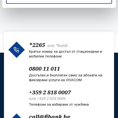
За еврото
*2265
или
*bank
Кратък номер за достъп от стационарни и
мобилни телефони
0800 11 011
Достъпен и безплатен само за абонати на
фиксирани услуги на VIVACOM
+359 2 818 0007
или
+359 2 818 0006
Телефони за избиране от чужбина
call@fibank.bg