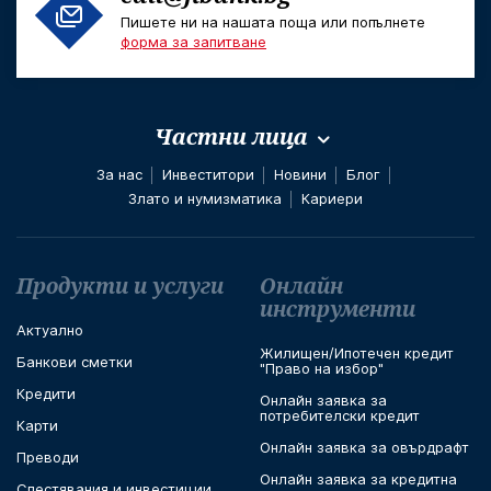
Пишете ни на нашата поща или попълнете
форма за запитване
Частни лица
За нас
Инвеститори
Новини
Блог
Злато и нумизматика
Кариери
Футър навигация
Продукти и услуги
Онлайн
инструменти
Актуално
Жилищен/Ипотечен кредит
Банкови сметки
"Право на избор"
Кредити
Онлайн заявка за
потребителски кредит
Карти
Онлайн заявка за овърдрафт
Преводи
Онлайн заявка за кредитна
Спестявания и инвестиции