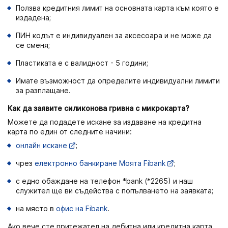
Ползва кредитния лимит на основната карта към която е
издадена;
ПИН кодът е индивидуален за аксесоара и не може да
се сменя;
Пластиката е с валидност - 5 години;
Имате възможност да определите индивидуални лимити
за разплащане.
Как да заявите силиконова гривна с микрокарта?
Можете да подадете искане за издаване на кредитна
карта по един от следните начини:
онлайн искане
;
чрез
електронно банкиране Моята Fibank
;
с едно обаждане на телефон *bank (*2265) и наш
служител ще ви съдейства с попълването на заявката;
на място в
офис на Fibank
.
Ако вече сте притежател на дебитна или кредитна карта,