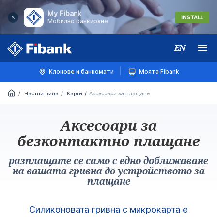
My Fibank
INSTALL
Мобилно банкиране
EN
Меню
Клонове и банкомати
Моята Fibank
Частни лица
Карти
Аксесоари за плащане
Аксесоари за
безконтактно плащане
разплащате се само с едно доближаване
на вашата гривна до устройството за
плащане
Силиконовата гривна с микрокарта е