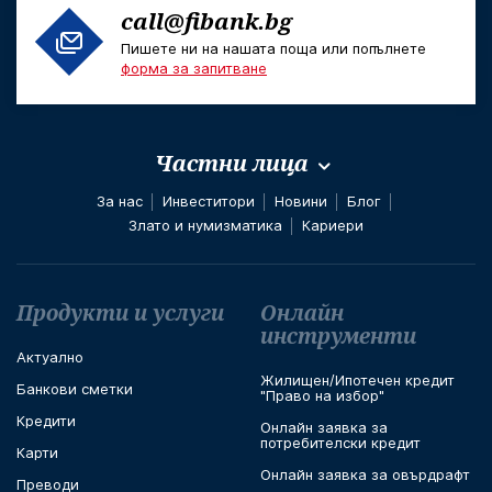
call@fibank.bg
Пишете ни на нашата поща или попълнете
форма за запитване
Частни лица
За нас
Инвеститори
Новини
Блог
Злато и нумизматика
Кариери
Футър навигация
Продукти и услуги
Онлайн
инструменти
Актуално
Жилищен/Ипотечен кредит
Банкови сметки
"Право на избор"
Кредити
Онлайн заявка за
потребителски кредит
Карти
Онлайн заявка за овърдрафт
Преводи