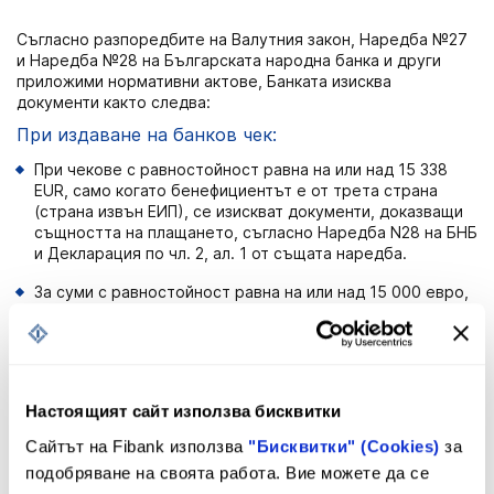
Съгласно разпоредбите на Валутния закон, Наредба №27
и Наредба №28 на Българската народна банка и други
приложими нормативни актове, Банката изисква
документи както следва:
При издаване на банков чек:
При чекове с равностойност равна на или над 15 338
EUR, само когато бенефициентът е от трета страна
(страна извън ЕИП), се изискват документи, доказващи
същността на плащането, съгласно Наредба N28 на БНБ
и Декларация по чл. 2, ал. 1 от същата наредба.
За суми с равностойност равна на или над 15 000 евро,
при представяне на декларация за произход на
паричните средства, предмет на превода.
Банката може да установява наличието или липсата на
постоянно пребиваване на физическите лица в Република
Настоящият сайт използва бисквитки
България по смисъла на Валутния закон чрез изискване на
декларация по образец, утвърден от БНБ, като
Сайтът на Fibank използва
"Бисквитки" (Cookies)
за
предварително условие за изпълняване на нареждане за
подобряване на своята работа. Вие можете да се
плащане или превод към чужбина.