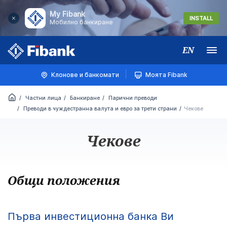
My Fibank
INSTALL
Мобилно банкиране
EN
Меню
Клонове и банкомати
Моята Fibank
Частни лица
Банкиране
Парични преводи
Преводи в чуждестранна валута и евро за трети страни
Чекове
Чекове
Общи положения
Първа инвестиционна банка Ви