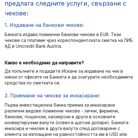
предлага следните услуги, свързани с
чекове:
1. Издаване на банкови чекове:
Банката издава поименни банкови чекове в EUR. Тези
чекове са платими чрез кореспондентската сметка на ПИБ
АД в Unicredit Bank Austria.
Какво е необходимо да направите?
Да попълните и подадете Искане за издаване на чек в
някои от офисите на Банката и да осигурите необходимите
средства по сметката си.
2. Приемане на чекове за инкасиране:
Първа инвестиционна банка приема за инкасиране
различни видове поименни чекове - лични, фирмени,
банкови, пощенски, касиерски и други в основните
конвертируеми валути (освен в щатски долари). Банката
инкасира и чекове в друга валута след договаряне с
клиента за изплащане на равностойността им в USD или