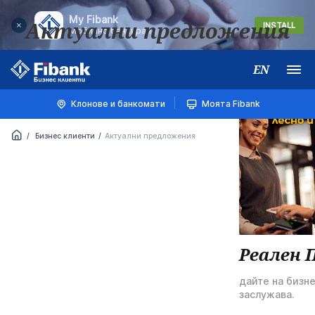
My Fibank
Актуални предложения
INSTALL
Мобилно банкиране
EN
Меню
Клонове и банкомати
Моята Fibank
Бизнес клиенти
Актуални предложения
Реален 
дайте на бизн
заслужава.