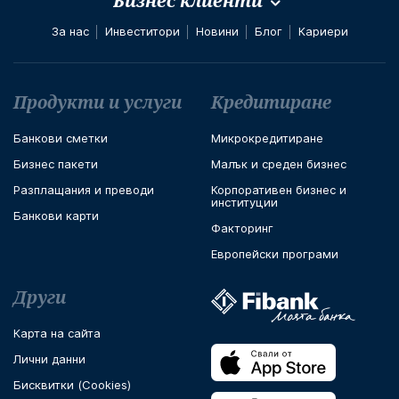
Бизнес клиенти
За нас
Инвеститори
Новини
Блог
Кариери
Футър навигация
Продукти и услуги
Кредитиране
Банкови сметки
Микрокрeдитиране
Бизнес пакети
Малък и среден бизнес
Разплащания и преводи
Корпоративен бизнес и
институции
Банкови карти
Факторинг
Европейски програми
Други
Карта на сайта
Лични данни
Бисквитки (Cookies)