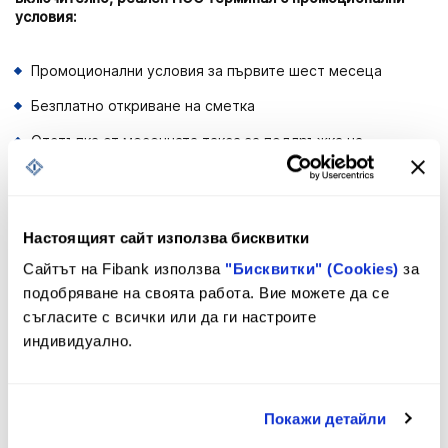
условия:
Промоционални условия за първите шест месеца
Безплатно откриване на сметка
Отстъпка от месечната такса за поддръжка на
разплащателна сметка
Възможност за комуникация на ПОС терминал през
интернет/WIFI или GPRS карта
Настоящият сайт използва бисквитки
Стандартна бизнес дебитна карта без такса издаване
Сайтът на Fibank използва
"Бисквитки" (Cookies)
за
Възможност за ползване на овърдрафт
подобряване на своята работа. Вие можете да се
съгласите с всички или да ги настроите
Безплатен достъп до справки в реално време за
трансакции на ПОС и осчетоводени трансакции в My
индивидуално.
Fibank
Възможност за ползване на бизнес пакет Fibank Бизнес
Клас + с преференциална месечна такса с отстъпка
Покажи детайли