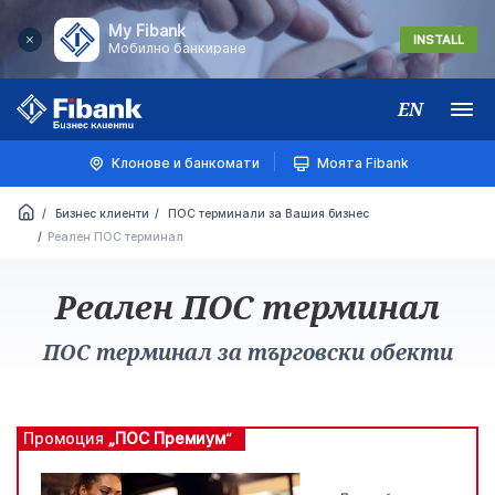
My Fibank
INSTALL
Мобилно банкиране
EN
Меню
Клонове и банкомати
Моята Fibank
Бизнес клиенти
ПОС терминали за Вашия бизнес
Реален ПОС терминал
Реален ПОС терминал
ПОС терминал за търговски обекти
Промоция
„ПОС Премиум
“