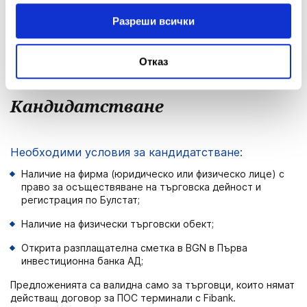
Договор за ПОС пакет се сключва във всеки от офисите в
Разреши всички
широката клонова мрежа на банката.
Отказ
Кандидатстване
Необходими условия за кандидатстване:
Наличие на фирма (юридическо или физическо лице) с
право за осъществяване на търговска дейност и
регистрация по Булстат;
Наличие на физически търговски обект;
Открита разплащателна сметка в BGN в Първа
инвестиционна банка АД;
Предложенията са валидна само за търговци, които нямат
действащ договор за ПОС терминали с Fibank.