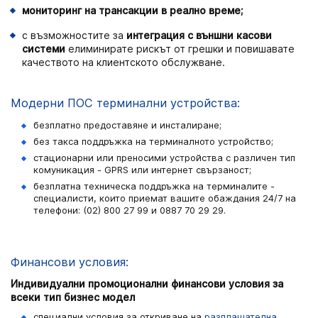
мониторинг на трансакции в реално време;
с възможностите за
интеграция с външни касови
системи
елиминирате рискът от грешки и повишавате
качеството на клиентското обслужване.
Модерни ПОС терминални устройства:
безплатно предоставяне и инсталиране;
без такса поддръжка на терминалното устройство;
стационарни или преносими устройства с различен тип
комуникация - GPRS или интернет свързаност;
безплатна техническа поддръжка на терминалите -
специалисти, които приемат вашите обаждания 24/7 на
телефони: (02) 800 27 99 и 0887 70 29 29.
Финансови условия:
Индивидуални промоционални финансови условия за
всеки тип бизнес модел
специални условия за откриване на
разплащателна