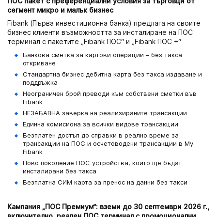
ПОС пакет с преференциални условия за търговци от
сегмент микро и малък бизнес
Fibank (Първа инвестиционна банка) предлага на своите
бизнес клиенти възможността за инсталиране на ПОС
терминал с пакетите „Fibank ПОС“ и „Fibank ПОС +“
Банкова сметка за картови операции – без такса
откриване
Стандартна бизнес дебитна карта без такса издаване и
поддръжка
Неограничен брой преводи към собствени сметки във
Fibank
НЕЗАБАВНА заверка на реализираните трансакции
Единна комисиона за всички видове трансакции
Безплатен достъп до справки в реално време за
трансакции на ПОС и осчетоводени трансакции в My
Fibank
Ново поколение ПОС устройства, които ще бъдат
инсталирани без такса
Безплатна СИМ карта за пренос на данни без такси
Кампания „ПОС Премиум
“: в
земи до
30 септември 2026 г.,
включително,
реален ПОС терминал с промоционални