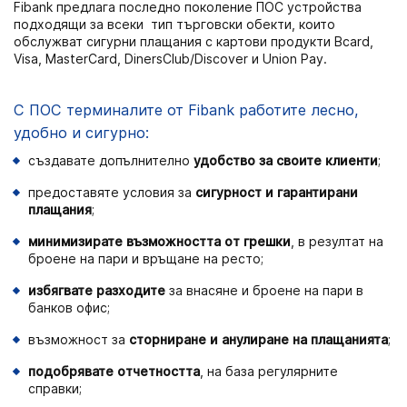
Fibank предлага последно поколение ПОС устройства
подходящи за всеки тип търговски обекти, които
обслужват сигурни плащания с картови продукти Bcard,
Visa, MasterCard, DinersClub/Discover и
Union Pay
.
С ПОС терминалите от
Fibank
работите лесно,
удобно и сигурно:
създавате допълнително
удобство за своите клиенти
;
предоставяте условия за
сигурност и гарантирани
плащания
;
минимизирате възможността от грешки
, в резултат на
броене на пари и връщане на ресто;
избягвате разходите
за внасяне и броене на пари в
банков офис;
възможност за
сторниране и анулиране на плащанията
;
подобрявате отчетността
, на база регулярните
справки;