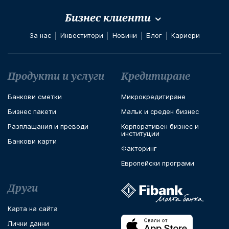
Бизнес клиенти
За нас
Инвеститори
Новини
Блог
Кариери
Футър навигация
Продукти и услуги
Кредитиране
Банкови сметки
Микрокрeдитиране
Бизнес пакети
Малък и среден бизнес
Разплащания и преводи
Корпоративен бизнес и
институции
Банкови карти
Факторинг
Европейски програми
Други
Карта на сайта
Лични данни