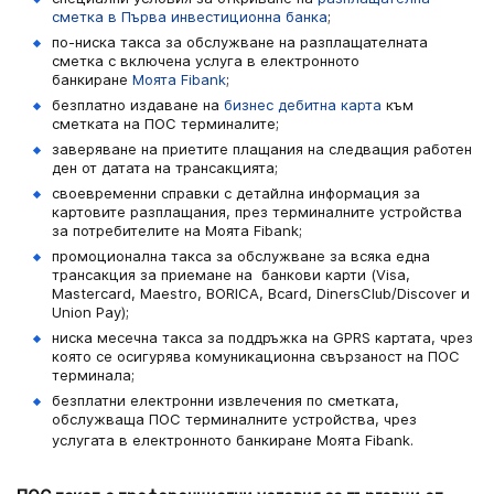
сметка в Първа инвестиционна банка
;
по-ниска такса за обслужване на разплащателната
сметка с включена услуга в електронното
банкиране
Моята Fibank
;
безплатно издаване на
бизнес дебитна карта
към
сметката на ПОС терминалите;
заверяване на приетите плащания на следващия работен
ден от датата на трансакцията;
своевременни справки с детайлна информация за
картовите разплащания, през терминалните устройства
за потребителите на Моята Fibank;
промоционална такса за обслужване за всяка една
трансакция за приемане на банкови карти (Visa,
Mastercard, Maestro, BORICA, Bcard, DinersClub/Discover и
Union Pay
);
ниска месечна такса за поддръжка на GPRS картата, чрез
която се осигурява комуникационна свързаност на ПОС
терминала;
безплатни електронни извлечения по сметката,
обслужваща ПОС терминалните устройства, чрез
услугата в електронното банкиране Моята Fibank.