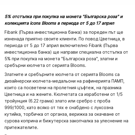
5% отстъпка при покупка на монета "Българска роза" и
колекцията icons Blooms в периода от 5 до 17 април
Fibank (Първа инвестиционна банка) за пореден път ще
изненада приятно своите клиенти. По повод Цветница, в
периода от 5 до 17 април включително Fibank (Първа
инвестиционна банка) ще направи специална отстъпка от
5% при покупка на монета "Българска роза", златни и
сребърни кюлчета от серията Blooms.
Златните и сребърните кюлчета от серията Blooms са
дизайнерски кюлчета-медальони на рафинерията ПАМП,
които са посветени на пролетния цъфтеж, на празника
Цветница и на жените. Кюлчетата са изработени от 1/5
тройунция (6.22 грама) злато или сребро с проба
999/1000, като всяко от тях е снабдено с луксозна
кутийка, торбичка от органза, верижка за окачване от
сурова коприна и бижутерска закопчалка за улеснение на
притежателите.