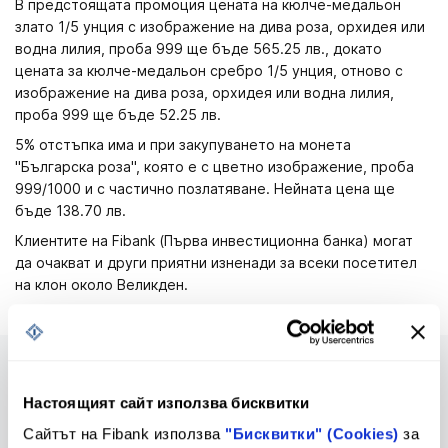
В предстоящата промоция цената на кюлче-медальон
злато 1/5 унция с изображение на дива роза, орхидея или
водна лилия, проба 999 ще бъде 565.25 лв., докато
цената за кюлче-медальон сребро 1/5 унция, отново с
изображение на дива роза, орхидея или водна лилия,
проба 999 ще бъде 52.25 лв.
5% отстъпка има и при закупуването на монета
"Българска роза", която е с цветно изображение, проба
999/1000 и с частично позлатяване. Нейната цена ще
бъде 138.70 лв.
Клиентите на Fibank (Първа инвестиционна банка) могат
да очакват и други приятни изненади за всеки посетител
на клон около Великден.
Настоящият сайт използва бисквитки
Сайтът на Fibank използва
"Бисквитки" (Cookies)
за
Предстоящи промени в
Тарифа