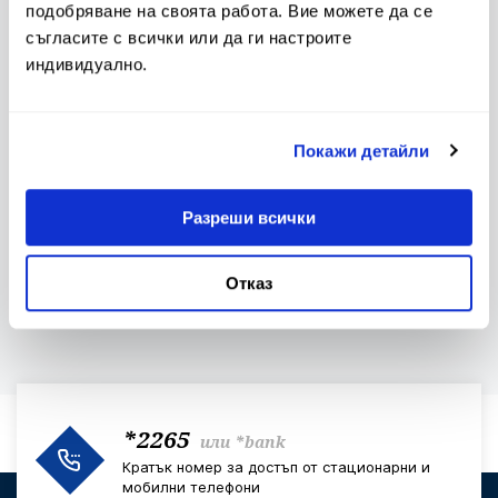
подобряване на своята работа. Вие можете да се
Тарифа и Общи условия
съгласите с всички или да ги настроите
индивидуално.
Лихвен бюлетин
Контакти и клонова мрежа
Покажи детайли
Разреши всички
Клуб на инвеститорите
За еврото
Отказ
*2265
или
*bank
Кратък номер за достъп от стационарни и
мобилни телефони