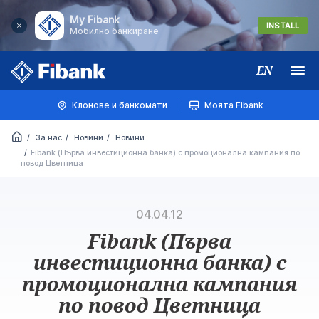
My Fibank
INSTALL
Мобилно банкиране
EN
Меню
Клонове и банкомати
Моята Fibank
За нас
Новини
Новини
Fibank (Първа инвестиционна банка) с промоционална кампания по
повод Цветница
04.04.12
Fibank (Първа
инвестиционна банка) с
промоционална кампания
по повод Цветница