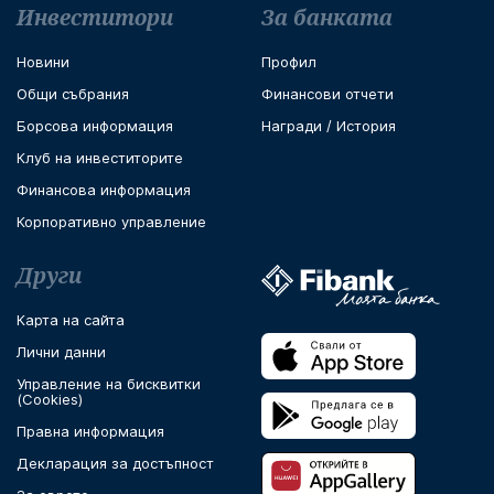
Футър навигация
Инвеститори
За банката
Новини
Профил
Общи събрания
Финансови отчети
Борсова информация
Награди / История
Клуб на инвеститорите
Финансова информация
Корпоративно управление
Други
Карта на сайта
Лични данни
Управление на бисквитки
(Cookies)
Правна информация
Декларация за достъпност