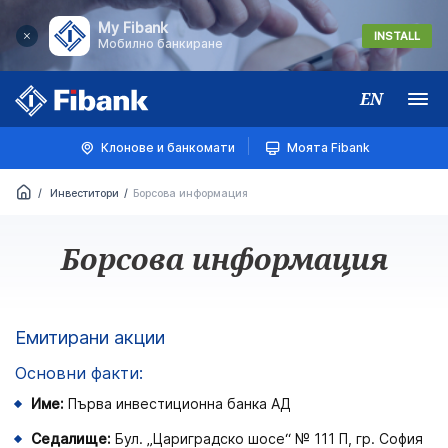
My Fibank
INSTALL
Мобилно банкиране
EN
Меню
Клонове и банкомати
Моята Fibank
Инвеститори
Борсова информация
Борсова информация
Емитирани акции
Основни факти:
Име:
Първа инвестиционна банка АД
Седалище:
Бул. „Цариградско шосе“ № 111 П, гр. София