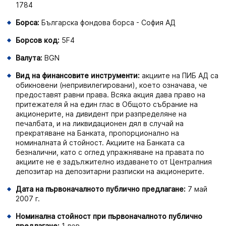
1784
Борса:
Българска фондова борса - София АД
Борсов код:
5F4
Валута:
BGN
Вид на финансовите инструменти:
акциите на ПИБ АД са
обикновени (непривилегировани), което означава, че
предоставят равни права. Всяка акция дава право на
притежателя й на един глас в Общото събрание на
акционерите, на дивидент при разпределяне на
печалбата, и на ликвидационен дял в случай на
прекратяване на Банката, пропорционално на
номиналната й стойност. Акциите на Банката са
безналични, като с оглед упражняване на правата по
aкциите не е задължително издаването от Централния
депозитар на депозитарни разписки на акционерите.
Дата на първоначалното публично предлагане:
7 май
2007 г.
Номинална стойност при първоначалното публично
предлагане:
1 лев