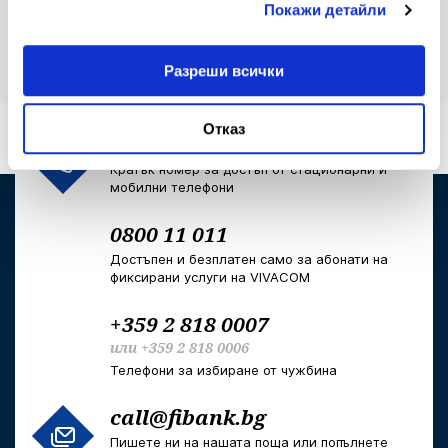
Покажи детайли
Разреши всички
Отказ
*2265
или
*bank
Кратък номер за достъп от стационарни и
мобилни телефони
0800 11 011
Достъпен и безплатен само за абонати на
фиксирани услуги на VIVACOM
+359 2 818 0007
или
+359 2 818 0006
Телефони за избиране от чужбина
call@fibank.bg
Пишете ни на нашата поща или попълнете