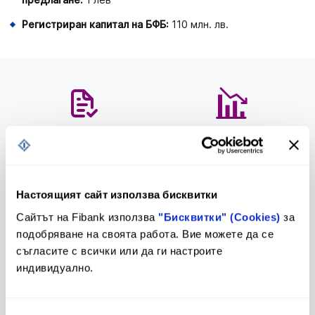
Регистриран капитал на БФБ:
110 млн. лв.
Предстоящи промени в
Тарифа
Тарифа и Общи условия
Настоящият сайт използва бисквитки
Сайтът на Fibank използва
"Бисквитки" (Cookies)
за
Лихвен бюлетин
Контакти и клонова мрежа
подобряване на своята работа. Вие можете да се
съгласите с всички или да ги настроите
индивидуално.
Клуб на инвеститорите
За еврото