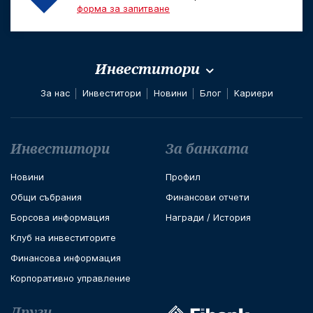
форма за запитване
Инвеститори
За нас
Инвеститори
Новини
Блог
Кариери
Футър навигация
Инвеститори
За банката
Новини
Профил
Общи събрания
Финансови отчети
Борсова информация
Награди / История
Клуб на инвеститорите
Финансова информация
Корпоративно управление
Други