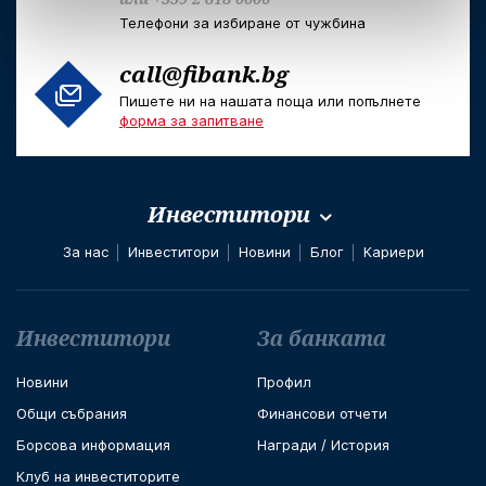
Телефони за избиране от чужбина
call@fibank.bg
Пишете ни на нашата поща или попълнете
форма за запитване
Инвеститори
За нас
Инвеститори
Новини
Блог
Кариери
Футър навигация
Инвеститори
За банката
Новини
Профил
Общи събрания
Финансови отчети
Борсова информация
Награди / История
Клуб на инвеститорите