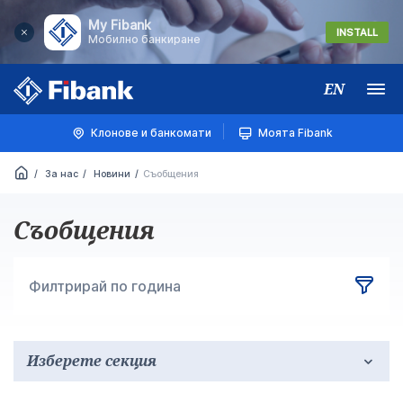
My Fibank
INSTALL
Мобилно банкиране
EN
Меню
Клонове и банкомати
Моята Fibank
За нас
Новини
Съобщения
Съобщения
Филтрирай по година
Изберете секция