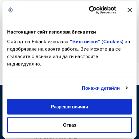
Клуб на инвеститорите
За еврото
Настоящият сайт използва бисквитки
Сайтът на Fibank използва
"Бисквитки" (Cookies)
за
подобряване на своята работа. Вие можете да се
съгласите с всички или да ги настроите
индивидуално.
*2265
или
*bank
Кратък номер за достъп от стационарни и
Покажи детайли
мобилни телефони
0800 11 011
Разреши всички
Достъпен и безплатен само за абонати на
фиксирани услуги на VIVACOM
Отказ
+359 2 818 0007
или
+359 2 818 0006