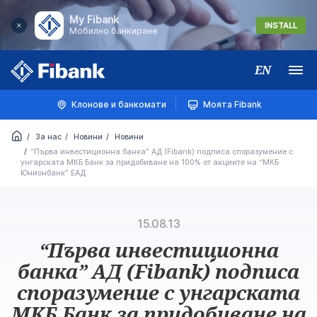
My Fibank
INSTALL
Мобилно банкиране
EN
Меню
Клонове и банкомати
Моята Fibank
За нас
Новини
Новини
“Първа инвестиционна банка” АД (Fibank) подписа споразумение с
унгарската МКБ Банк за придобиване на 100% от акциите на “МКБ
Юнионбанк” ЕАД
15.08.13
“Първа инвестиционна
банка” АД (Fibank) подписа
споразумение с унгарската
МКБ Банк за придобиване на