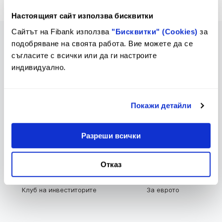
Настоящият сайт използва бисквитки
Сайтът на Fibank използва
"Бисквитки" (Cookies)
за
подобряване на своята работа. Вие можете да се
съгласите с всички или да ги настроите
индивидуално.
Предстоящи промени в
Тарифа
Тарифа и Общи условия
Покажи детайли
Разреши всички
Лихвен бюлетин
Контакти и клонова мрежа
Отказ
Клуб на инвеститорите
За еврото