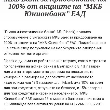
100% от акциите на “МКБ
Юнионбанк” ЕАД
"Първа инвестиционна банка" АД (Fibank) подписа
споразумение с унгарската МКБ Банк за придобиване на
100% от акциите на "МКБ Юнионбанк" ЕАД. Придобиването
ще стане след получаване на необходимите одобрения
от компетентните органи.
Fibank е динамично работеща институция, която е третата
по големина на активи банка в България с 8.4% пазарен
дял и е на второ място по доверие на вложителите,
измерено с размера на депозитите от населението,
където има над 13% пазарен дял. Fibank има 10% пазарен
дял при кредитите, отпуснати на бизнеса, и 15% пазарен
дял при кредитните карти на населението. "МКБ
Юнионбанк" ЕАД заема 15-о място в банковата система с
1.5 милиарда лева активи по данни на БНБ към 30.06.2013
г.