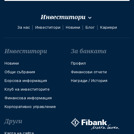
Инвеститори
За нас
Инвеститори
Новини
Блог
Кариери
Футър навигация
Инвеститори
За банката
Новини
Профил
Общи събрания
Финансови отчети
Борсова информация
Награди / История
Клуб на инвеститорите
Финансова информация
Корпоративно управление
Други
Карта на сайта