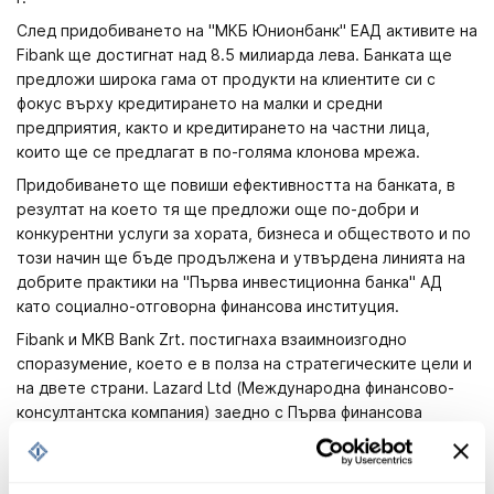
След придобиването на "МКБ Юнионбанк" ЕАД активите на
Fibank ще достигнат над 8.5 милиарда лева. Банката ще
предложи широка гама от продукти на клиентите си с
фокус върху кредитирането на малки и средни
предприятия, както и кредитирането на частни лица,
които ще се предлагат в по-голяма клонова мрежа.
Придобиването ще повиши ефективността на банката, в
резултат на което тя ще предложи още по-добри и
конкурентни услуги за хората, бизнеса и обществото и по
този начин ще бъде продължена и утвърдена линията на
добрите практики на "Първа инвестиционна банка" АД
като социално-отговорна финансова институция.
Fibank и MKB Bank Zrt. постигнаха взаимноизгодно
споразумение, което е в полза на стратегическите цели и
на двете страни. Lazard Ltd (Международна финансово-
консултантска компания) заедно с Първа финансова
брокерска къща бяха водещ консултант на Fibank, а
правни съветници бяха Stephenson Harwood и Цветкова,
Бебов & партньори.