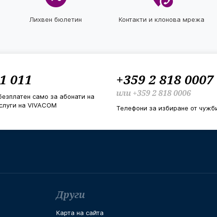
Лихвен бюлетин
Контакти и клонова мрежа
1 011
+359 2 818 0007
или
+359 2 818 0006
безплатен само за абонати на
слуги на VIVACOM
Телефони за избиране от чужб
Други
Карта на сайта