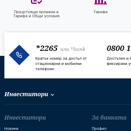
Предстоящи промени в
Тарифа
Тарифа и Общи условия
*2265
0800 1
или
*bank
Кратък номер за достъп от
Достъпен и 
стационарни и мобилни
фиксирани у
телефони
Инвеститори
Футър навигация
Инвеститори
За банката
Новини
Профил