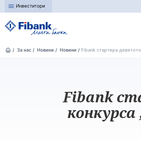
Инвеститори
За нас
Новини
Новини
Fibank стартира деветото
Fibank ст
конкурса