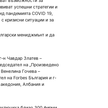
зват възможности за
звиват успешни стратегии и
вид пандемията COVID 19,
 с кризисни ситуации и за
ългарски мениджмънт и да
г-н Чавдар Златев –
редседател на „Произведено
 Венелина Гочева –
ел на Forbes България и г-
Македония, Албания и
 включиха близо 300 фирми.