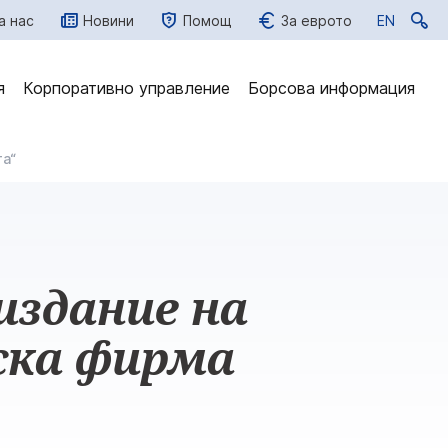
а нас
Новини
Помощ
За еврото
EN
EN
я
Корпоративно управление
Борсова информация
та“
издание на
ска фирма