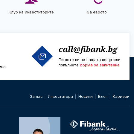
Клуб на инвеститорите
За еврото
call@fibank.bg
Пишете ни на нашата поща или
попълнете
форма за запитване
ина
За нас
Инвеститори
Новини
Блог
Кариери