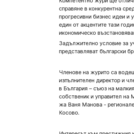
Компетентно жури ще отличи
справяне в конкурентна сред
прогресивни бизнес идеи и 
един от акцентите тази годи
икономическо възстановяван
Задължително условие за уч
представляват български бр
Членове на журито са водещи
изпълнителен директор и чл
в България – съюз на малки
собственик и управител на М
жа Ваня Манова - регионале
Косово.
Интересът към престижния к