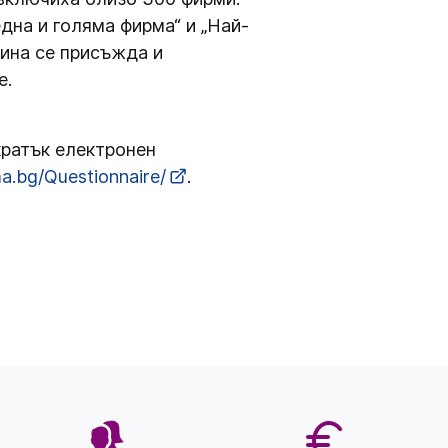
една и голяма фирма“ и „Най-
дина се присъжда и
е.
кратък електронен
ma.bg/Questionnaire/
.