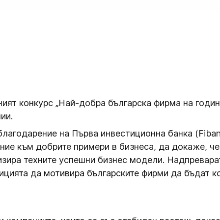
ният конкурс „Най-добра българска фирма на годин
ии.
лагодарение на Първа инвестиционна банка (Fibank
ие към добрите примери в бизнеса, да докаже, че
изира техните успешни бизнес модели. Надпревара
ицията да мотивира българските фирми да бъдат к