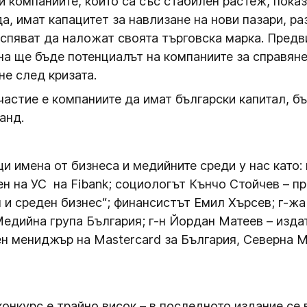
 компаниите, които са със стабилен растеж, пока
а, имат капацитет за навлизане на нови пазари, ра
успяват да наложат своята търговска марка. Пред
на ще бъде потенциалът на компаниите за справяне
е след кризата.
астие е компаниите да имат български капитал, б
анд.
 имена от бизнеса и медийните среди у нас като: 
ен на УС на Fibank; социологът Кънчо Стойчев – п
я и среден бизнес“; финансистът Емил Хърсев; г-жа
едийна група България; г-н Йордан Матеев – издат
н мениджър на Mastercard за България, Северна 
онкурс е трайно висок – в последното издание се