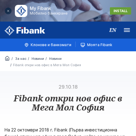
My Fibank
INSTALL
Мобилно банкиране
EN
Меню
Клонове и банкомати
Моята Fibank
За нас
Новини
Новини
Fibank откри нов офис в Мега Мол София
29.10.18
Fibank откри нов офис в
Мега Мол София
На 22 октомври 2018 г. Fibank (Първа инвестиционна