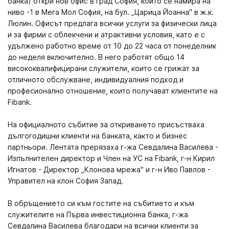
банка) откри нов офис в град София, който се намира на
ниво -1 в Мега Мол София, на бул. „Царица Йоанна" в ж.к.
Люлин. Офисът предлага всички услуги за физически лица
и за фирми с облекчени и атрактивни условия, като е с
удължено работно време от 10 до 22 часа от понеделник
до неделя включително. В него работят общо 14
висококвалифицирани служители, които се грижат за
отличното обслужване, индивидуалния подход и
професионално отношение, които получават клиентите на
Fibank.
На официалното събитие за откриването присъстваха
дългогодишни клиенти на банката, както и бизнес
партньори. Лентата прерязаха г-жа Севдалина Василева -
Изпълнителен директор и Член на УС на Fibank, г-н Кирил
Игнатов - Директор „Клонова мрежа" и г-н Иво Павлов -
Управител на клон София Запад.
В обръщението си към гостите на събитието и към
служителите на Първа инвестиционна банка, г-жа
Севдалина Василева благодари на всички клиенти за