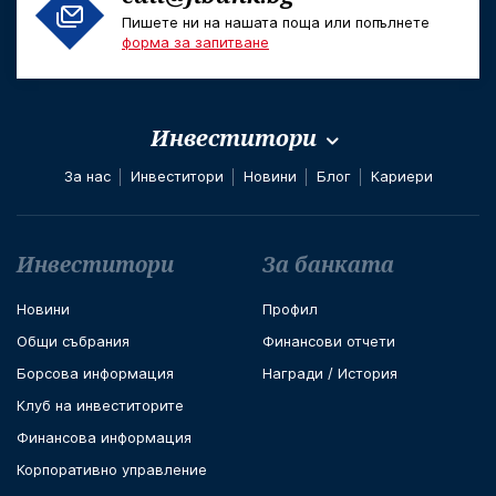
Пишете ни на нашата поща или попълнете
форма за запитване
Инвеститори
За нас
Инвеститори
Новини
Блог
Кариери
Футър навигация
Инвеститори
За банката
Новини
Профил
Общи събрания
Финансови отчети
Борсова информация
Награди / История
Клуб на инвеститорите
Финансова информация
Корпоративно управление