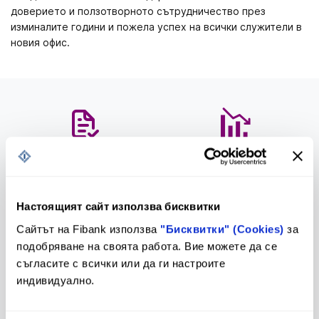
доверието и ползотворното сътрудничество през
изминалите години и пожела успех на всички служители в
новия офис.
Предстоящи промени в
Тарифа
Тарифа и Общи условия
Настоящият сайт използва бисквитки
Сайтът на Fibank използва
"Бисквитки" (Cookies)
за
Лихвен бюлетин
Контакти и клонова мрежа
подобряване на своята работа. Вие можете да се
съгласите с всички или да ги настроите
индивидуално.