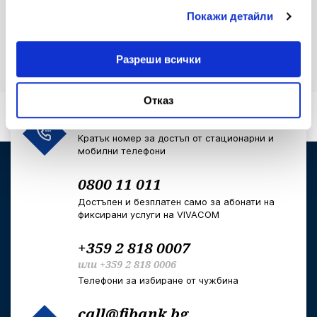
Клуб на инвеститорите
За еврото
Покажи детайли
Разреши всички
Отказ
*2265
или
*bank
Кратък номер за достъп от стационарни и
мобилни телефони
0800 11 011
Достъпен и безплатен само за абонати на
фиксирани услуги на VIVACOM
+359 2 818 0007
или
+359 2 818 0006
Телефони за избиране от чужбина
call@fibank.bg