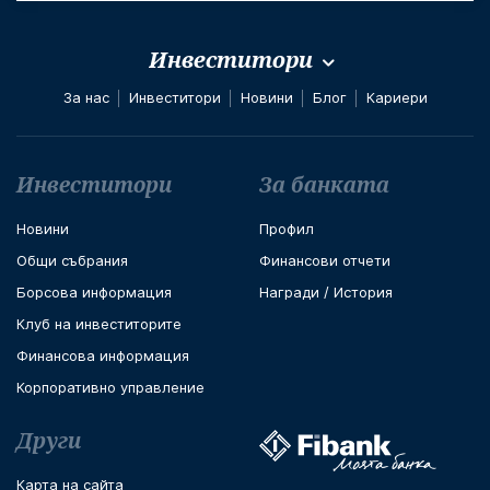
Инвеститори
За нас
Инвеститори
Новини
Блог
Кариери
Футър навигация
Инвеститори
За банката
Новини
Профил
Общи събрания
Финансови отчети
Борсова информация
Награди / История
Клуб на инвеститорите
Финансова информация
Корпоративно управление
Други
Карта на сайта