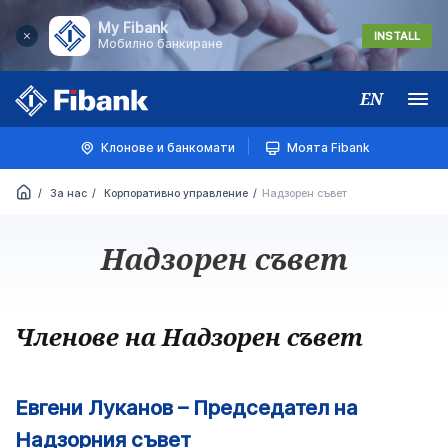
My Fibank
INSTALL
Мобилно банкиране
EN
Меню
Клонове и банкомати
Моята Fibank
За нас
Корпоративно управление
Надзорен съвет
Надзорен съвет
Членове на Надзорен съвет
Евгени Луканов – Председател на
Надзорния съвет