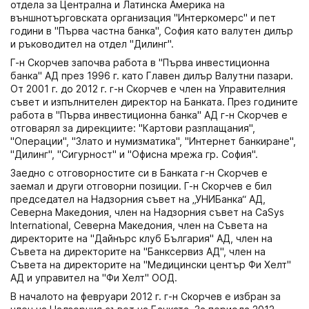
отдела за Централна и Латинска Америка на
външнотърговската организация "Интеркомерс" и пет
години в "Първа частна банка", София като валутен дилър
и ръководител на отдел "Дилинг".
Г-н Скорчев започва работа в "Първа инвестиционна
банка" АД през 1996 г. като Главен дилър Валутни пазари.
От 2001 г. до 2012 г. г-н Скорчев е член на Управителния
съвет и изпълнителен директор на Банката. През годините
работа в "Първа инвестиционна банка" АД г-н Скорчев е
отговарял за дирекциите: "Картови разплащания",
"Операции", "Злато и нумизматика", "Интернет банкиране",
"Дилинг", "Сигурност" и "Офисна мрежа гр. София".
Заедно с отговорностите си в Банката г-н Скорчев е
заемал и други отговорни позиции. Г-н Скорчев е бил
председател на Надзорния съвет на „УНИБанка“ АД,
Северна Македония, член на Надзорния съвет на CaSys
International, Северна Македония, член на Съвета на
директорите на "Дайнърс клуб България" АД, член на
Съвета на директорите на "Банксервиз АД", член на
Съвета на директорите на "Медицински център Фи Хелт"
АД и управител на "Фи Хелт" ООД.
В началото на февруари 2012 г. г-н Скорчев е избран за