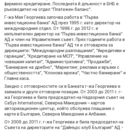
фирмено кредитиране. Последната й длъжност в БНБ е
ръководител на отдел "Платежен баланс".
Г-жа Мая Георгиева започва работа в "Първа
инвестиционна банка" АД през 1995 г. като директор на
международния отдел. От 1998 г. до 2012 г. е
изпълнителен директор на "Първа инвестиционна банка"
АД и член на Управителния съвет. През годините работа в
"Първа инвестиционна банка" АД тя е отговаряла за
дирекциите: "Международни разплащания", "Акредитиви и
гаранции", "Кредитиране на МСП", "Управление на
човешкия капитал", "Административна", "Продажби",
"Банкиране на дребно", "Маркетинг, реклама и връзки с
обществеността", "Клонова мрежа", "Частно банкиране" и
Главна каса.
Заедно с отговорностите си в Банката г-жа Георгиева е
заемала и други отговорни позиции. От 2003 до 2011 г. г-
жа Георгиева е била председател на Надзорния съвет на
CaSys International, Северна Македония – картов
авторизационен център, който обслужва плащания с
карти в България, Северна Македония и Албания.
От 2009 до 2011 г. г-жа Георгиева е била председател на
Съвета на директорите на "Дайнърс клуб България" АД -