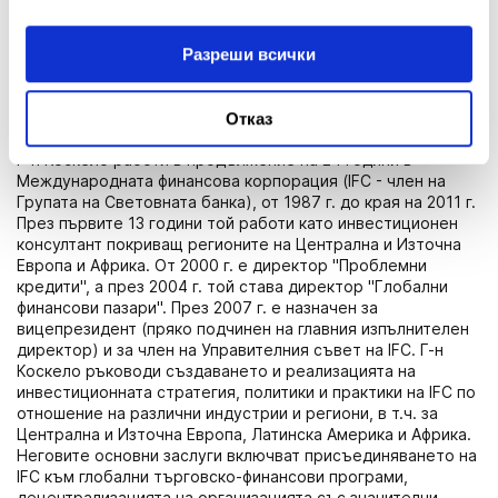
практики за корпоративно управление и ефективното
управление на риска. От края на 2019 г. той е
председател на Комитета за риска към Надзорния съвет
Разреши всички
на "Първа инвестиционна банка" АД. Г-н Коскело има
дългогодишен стаж в банковото дело и глобалните
финансови пазари, както и богат професионален опит в
Отказ
различни географски региони.
Г-н Коскело работи в продължение на 24 години в
Международната финансова корпорация (IFC - член на
Групата на Световната банка), от 1987 г. до края на 2011 г.
През първите 13 години той работи като инвестиционен
консултант покриващ регионите на Централна и Източна
Европа и Африка. От 2000 г. е директор "Проблемни
кредити", а през 2004 г. той става директор "Глобални
финансови пазари". През 2007 г. е назначен за
вицепрезидент (пряко подчинен на главния изпълнителен
директор) и за член на Управителния съвет на IFC. Г-н
Коскело ръководи създаването и реализацията на
инвестиционната стратегия, политики и практики на IFC по
отношение на различни индустрии и региони, в т.ч. за
Централна и Източна Европа, Латинска Америка и Африка.
Неговите основни заслуги включват присъединяването на
IFC към глобални търговско-финансови програми,
децентрализацията на организацията със значителни