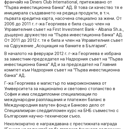
франчайз на Diners Club International, притежавано от
"Първа инвестиционна банка" АД. В това си качество тя е
инициирала създаването на редица продукти, в т.ч.
първата кредитна карта, насочена специално за жени. От
2006 до 2011 г. г-жа Георгиева е била също член на
Управителния съвет на First Investment Bank - Albania Sh.a.,
дъщерно дружество на "Първа инвестиционна банка" АД.
От 2011 до 2012 г. тя е била и член на Управителния съвет
на Сдружение „Асоциация на банките в България“.
В началото на февруари 2012 г. г-жа Георгиева е избрана
за заместник-председател на Надзорния съвет на "Първа
инвестиционна банка" АД и за председател на Главния
комитет към Надзорния съвет на "Първа инвестиционна
банка" АД.
Г-жа Георгиева е магистър по макроикономика от
Университета за национално и световно стопанство в
София и има следдипломни специализации по
международни разплащания и платежен баланс в
Международния валутен фонд и Банково дело от
Специализиран следдипломен курс на БНБ съвместно с
Българския научно-технически съюз.
Неколкократно е награждавана с престижната награда