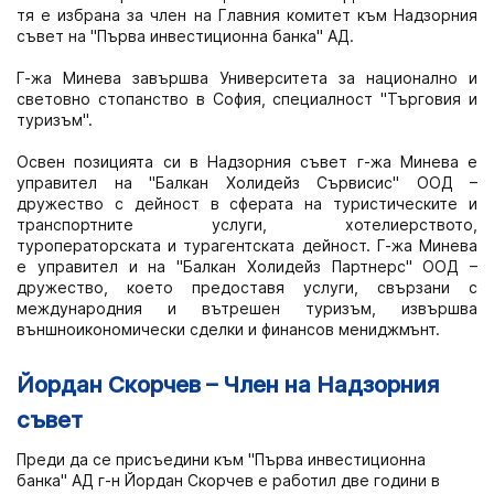
тя е избрана за член на Главния комитет към Надзорния
съвет на "Първа инвестиционна банка" АД.
Г-жа Минева завършва Университета за национално и
световно стопанство в София, специалност "Търговия и
туризъм".
Освен позицията си в Надзорния съвет г-жа Минева е
управител на "Балкан Холидейз Сървисис" ООД –
дружество с дейност в сферата на туристическите и
транспортните услуги, хотелиерството,
туроператорската и турагентската дейност. Г-жа Минева
е управител и на "Балкан Холидейз Партнерс" ООД –
дружество, което предоставя услуги, свързани с
международния и вътрешен туризъм, извършва
външноикономически сделки и финансов мениджмънт.
Йордан Скорчев – Член на Надзорния
съвет
Преди да се присъедини към "Първа инвестиционна
банка" АД г-н Йордан Скорчев е работил две години в