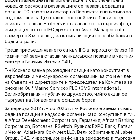
човешки ресурси в развиващите се пазари, водещата
роля на IFC в частния сектор на Виенската инициатива за
подпомагане на Централно-европейските банки след
кризата в Lehman Brothers и създаването на първия фонд
към дъщерното на IFC дружество Asset Management в
размер на 3 млрд. щ.д. за капитализация на слаби банки в
бедни страни.
Преди присъединяването си към IFC в период от близо 10
години той заема старши мениджърски позиции в частния
сектор в Близкия Изток и САЩ.
Г-н Коскело заема ръководни позиции като консултант в
европейски и международни организации, както и е член
на Съвета на директорите и председател на Комитета за
риска на Gulf Marine Services PLC (GMS International),
Великобритания – публично дружество, чийто акции се
търгуват на Лондонската фондова борса.
За периода 2012 г. – до 2025 г. г-н Коскело е заемал също
редица позиции в надзорни органи и като консултант, в т.ч.
в Africa Development Corporation, Германия; African Banking
Corporation, Ботсвана; RSwitch, Руанда; EXPO Bank, Латвия
и Чехия; AtlasMara Co-Nvest LLC, Великобритания; Al Jaber
Group, ОАЕ, Инвестиционен фонд за земеделие и търговия