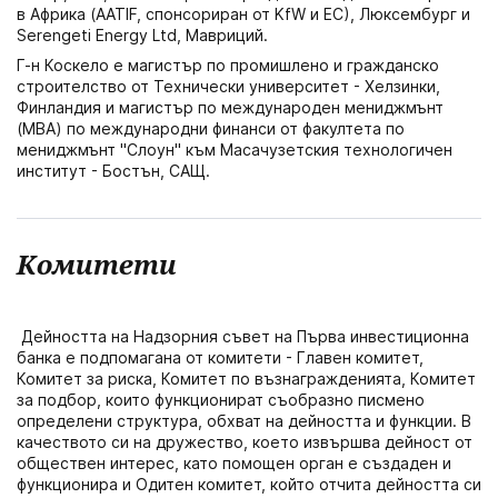
в Африка (AATIF, спонсориран от KfW и ЕС), Люксембург и
Serengeti Energy Ltd, Мавриций.
Г-н Коскело е магистър по промишлено и гражданско
строителство от Технически университет - Хелзинки,
Финландия и магистър по международен мениджмънт
(MBA) по международни финанси от факултета по
мениджмънт "Слоун" към Масачузетския технологичен
институт - Бостън, САЩ.
Комитети
Дейността на Надзорния съвет на Първа инвестиционна
банка е подпомагана от комитети - Главен комитет,
Комитет за риска, Комитет по възнагражденията, Комитет
за подбор, които функционират съобразно писмено
определени структура, обхват на дейността и функции. В
качеството си на дружество, което извършва дейност от
обществен интерес, като помощен орган е създаден и
функционира и Одитен комитет, който отчита дейността си