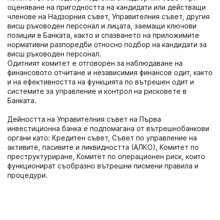
оценяване на пригодността на кандидати или действащи
членове на Надзорния съвет, Управителния съвет, другия
висш ръководен персонал и лицата, заемащи ключови
позиции в Банката, както и спазването на приложимите
нормативни разпоредби относно подбор на кандидати за
висш ръководен персонал.
Одитният комитет е отговорен за наблюдаване на
финансовото отчитане и независимия финансов одит, както
и на ефективността на функцията по вътрешен одит и
системите за управление и контрол на рисковете в
Банката.
Дейността на Управителния съвет на Първа
инвестиционна банка е подпомагана от вътрешнобанкови
органи като: Кредитен съвет, Съвет по управление на
активите, пасивите и ликвидността (АЛКО), Комитет по
преструктуриране, Комитет по операционен риск, които
функционират съобразно вътрешни писмени правила и
процедури.