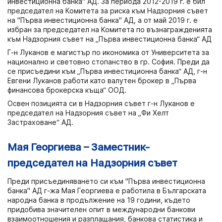
инвестиционна банка" АД. За периода 2012-2019 г. е бил
председател на Комитета за риска към Надзорния съвет
на "Първа инвестиционна банка" АД, а от май 2019 г. е
избран за председател на Комитета по възнагражденията
към Надзорния съвет на „Първа инвестиционна банка“ АД
Г-н Луканов е магистър по икономика от Университета за
национално и световно стопанство в гр. Сoфия. Преди да
се присъедини към „Първа инвестиционна банка“ АД, г-н
Евгени Луканов работи като валутен брокер в „Първа
финансова брокерска къща“ ООД.
Освен позицията си в Надзорния съвет г-н Луканов е
председател на Надзорния съвет на „Фи Хелт
Застраховане“ АД.
Мая Георгиева – Заместник-
председател на Надзорния съвет
Преди присъединяването си към "Първа инвестиционна
банка" АД г-жа Мая Георгиева е работила в Българската
народна банка в продължение на 19 години, където
придобива значителен опит в международни банкови
взаимоотношения и разплащания, банкова статистика и