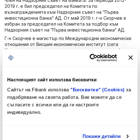
член на Надзорния съвет на Банката. За периода 2012-
2019 г. е бил председател на Комитета по
възнагражденията към Надзорния съвет на "Първа
инвестиционна банка" АД. От май 2019 г. г-н Скорчев е
избран за председател на Комитета за подбор към
Надзорния съвет на "Първа инвестиционна банка" АД.
Г-н Скорчев е магистър по Международни икономически
отношения от Висшия икономически институт (сега
Университет за национално и световно стопанство) в
София. Специализира банкиране в Люксембург, суапови
сделки в Euromoney и фючърси и опции към Чикагската
фондова борса.
Настоящият сайт използва бисквитки
Юрки Коскело – Член на Надзорния
Сайтът на Fibank използва
"Бисквитки" (Cookies)
за
съвет
подобряване на своята работа. Вие можете да се
съгласите с всички или да ги настроите
Г-н Юрки Коскело е избран за член на Надзорния съвет на
"Първа инвестиционна банка" АД през юни 2015 г. В
индивидуално.
качеството му на независим член г-н Коскело подпомага
Надзорния съвет при изграждане на бизнес целите и
стратегията на Банката, корпоративната култура и
ценностите, както и при съблюдаване на добрите
Покажи детайли