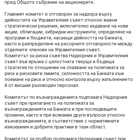
пред Общото събрание на акционерите.
Главният комитет е отговорен за надзора върху
дейностите на Управителния съвет относно важни
стратегически решения, включително издаване на нови
акции, облигации, хибридни инструменти, определяне на
програми и бюджети, касаещи дейността на Банката,
както и разпределяне на ресорните отговорности между
отделните членове на Управителния съвет.
Комитетът за риска съветва Надзорния и Управителния
съвет във връзка с цялостната текуща и бъдеща
стратегия по отношение на спазване на политиката за
риск и рисковите лимити, склонността на Банката към
поемане на риск и относно контрола върху изпълнението
й от висшия ръководен персонал.
Комитетът по възнагражденията подпомага Надзорния
съвет при прилагането на политиката за
възнагражденията на Банката и при последващите
промени, както и при всякакви други въпроси относно
възнагражденията, в съответствие с нормативните
изисквания и добрите практики в тази област.
Комитетът за подбор подпомага Надзорния съвет при