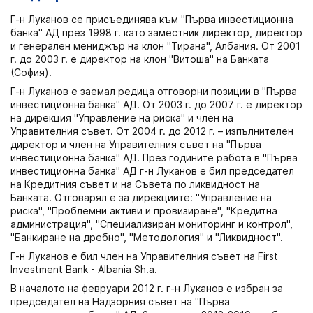
Г-н Луканов се присъединява към "Първа инвестиционна
банка" АД през 1998 г. като заместник директор, директор
и генерален мениджър на клон "Тирана", Албания. От 2001
г. до 2003 г. е директор на клон "Витоша" на Банката
(София).
Г-н Луканов е заемал редица отговорни позиции в "Първа
инвестиционна банка" АД. От 2003 г. до 2007 г. е директор
на дирекция "Управление на риска" и член на
Управителния съвет. От 2004 г. до 2012 г. – изпълнителен
директор и член на Управителния съвет на "Първа
инвестиционна банка" АД. През годините работа в "Първа
инвестиционна банка" АД г-н Луканов е бил председател
на Кредитния съвет и на Съвета по ликвидност на
Банката. Отговарял е за дирекциите: "Управление на
риска", "Проблемни активи и провизиране", "Кредитна
администрация", "Специализиран мониторинг и контрол",
"Банкиране на дребно", "Методология" и "Ликвидност".
Г-н Луканов е бил член на Управителния съвет на First
Investment Bank - Albania Sh.a.
В началото на февруари 2012 г. г-н Луканов е избран за
председател на Надзорния съвет на "Първа