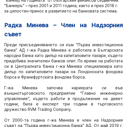
"Банкер на годината" от българския финансов седмичник
"Банкеръ" – през 2001 и 2011 година, както и през 2018 г.
за цялостен принос в развитието на банковата система.
Радка Минева – Член на Надзорния
съвет
Преди присъединяването си към "Първа инвестиционна
банка" АД г-жа Радка Минева е работила в Българската
народна банка като дилър на капиталовите пазари, където
придобива значителен банков опит. По време на работата
си в Централната банка г-жа Минева специализира като
дилър по капиталовите пазари на Лондонската фондова
борса и Франкфуртската фондова борса.
Г-жа Минева започва кариерата си във
външнотърговското предприятие "Главно инженерно
управление", където работи в продължение на девет
години, била е експерт три години в търговското
дружество RVM Trading Company.
От 2000-та година г-жа Минева е член на Надзорния
съвет на "Първа инвестиционна банка" АД. От май 2019 г.