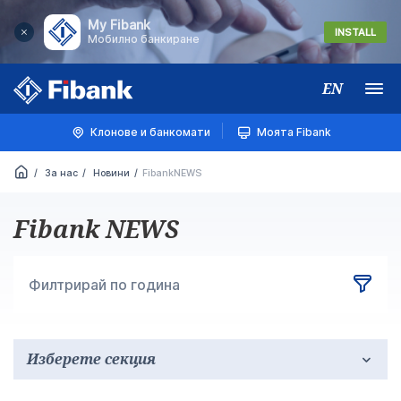
My Fibank
INSTALL
Мобилно банкиране
EN
Меню
Клонове и банкомати
Моята Fibank
За нас
Новини
FibankNEWS
Fibank NEWS
Филтрирай по година
Изберете секция