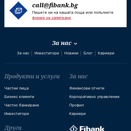
call@fibank.bg
Пишете ни на нашата поща или попълнете
форма за запитване
За нас
За нас
Инвеститори
Новини
Блог
Кариери
Футър навигация
Продукти и услуги
За нас
Частни лица
Финансови отчети
Бизнес клиенти
Корпоративно управление
Частно банкиране
Профил
Инвеститори
Кариери
Други