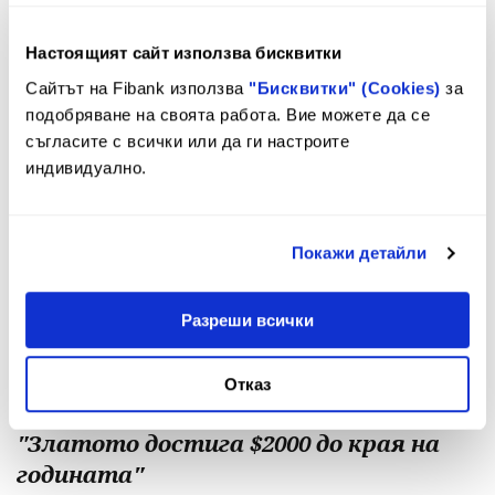
12.10.12
Настоящият сайт използва бисквитки
бр. 17, 12 - 25 октомври 2012 г.: Гергана
Сайтът на Fibank използва
"Бисквитки" (Cookies)
за
Праматарова, директор "Външни
подобряване на своята работа. Вие можете да се
партньори, европрограми и
съгласите с всички или да ги настроите
кореспондентски отношения": "С над
индивидуално.
30 млн. лв. помогнахме на бизнеса по
европрограми"
Покажи детайли
09.10.12
Разреши всички
бр. 15, 31 август - 28 септември 2012 г.:
Валентина Григорова-Генчева,
Отказ
директор "Злато и нумизматика":
"Златото достига $2000 до края на
годината"