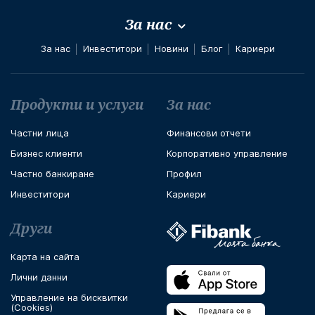
За нас
За нас
Инвеститори
Новини
Блог
Кариери
Футър навигация
Продукти и услуги
За нас
Частни лица
Финансови отчети
Бизнес клиенти
Корпоративно управление
Частно банкиране
Профил
Инвеститори
Кариери
Други
Карта на сайта
Лични данни
Управление на бисквитки
(Cookies)