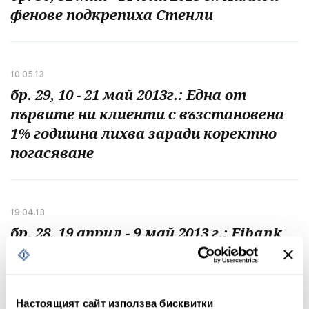
фенове подкрепиха Стенли
10.05.13
бр. 29, 10 - 21 май 2013г.: Една от
първите ни клиенти с възстановена
1% годишна лихва заради коректно
погасяване
19.04.13
бр. 28, 19 април - 9 май 2013 г.: Fibank
предлага специални отстъпки на
продукти от злато и сребро
Настоящият сайт използва бисквитки