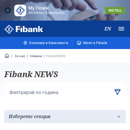
My Fibank
INSTALL
Мобилно банкиране
EN
Меню
Клонове и банкомати
Моята Fibank
За нас
Новини
FibankNEWS
Fibank NEWS
Филтрирай по година
Изберете секция