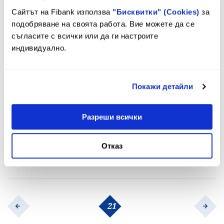
Сайтът на Fibank използва
"Бисквитки" (Cookies)
за
05.04.13
подобряване на своята работа. Вие можете да се
бр. 27, 5 - 18 април 2013 г.: Гергана
съгласите с всички или да ги настроите
Гераскова, зам. директор "Банкиране
индивидуално.
на дребно": Потребителски кредити с
по-добри условия
Покажи детайли
22.03.13
Разреши всички
бр. 26, 22 март - 4 април 2013 г.:
Тезджан Наимова с награда от
Отказ
Fibank и Дайнърс клуб България
21