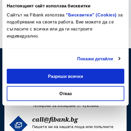
Настоящият сайт използва бисквитки
Сайтът на Fibank използва
"Бисквитки" (Cookies)
за
подобряване на своята работа. Вие можете да се
съгласите с всички или да ги настроите
индивидуално.
*2265
или
*bank
Кратък номер за достъп от стационарни и
мобилни телефони
Покажи детайли
0800 11 011
Достъпен и безплатен само за абонати на
Разреши всички
фиксирани услуги на VIVACOM
+359 2 818 0007
Отказ
или
+359 2 818 0006
Телефони за избиране от чужбина
call@fibank.bg
Пишете ни на нашата поща или попълнете