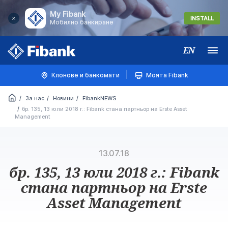
My Fibank
INSTALL
Мобилно банкиране
EN
Меню
Клонове и банкомати
Моята Fibank
За нас
Новини
FibankNEWS
бр. 135, 13 юли 2018 г.: Fibank стана партньор на Erste Asset
Management
13.07.18
бр. 135, 13 юли 2018 г.: Fibank
стана партньор на Erste
Asset Management