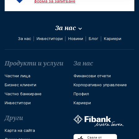
форма за запитване
За нас
За нас
Инвеститори
Новини
Блог
Кариери
Футър навигация
Продукти и услуги
За нас
Частни лица
Финансови отчети
Бизнес клиенти
Корпоративно управление
Частно банкиране
Профил
Инвеститори
Кариери
Други
Карта на сайта