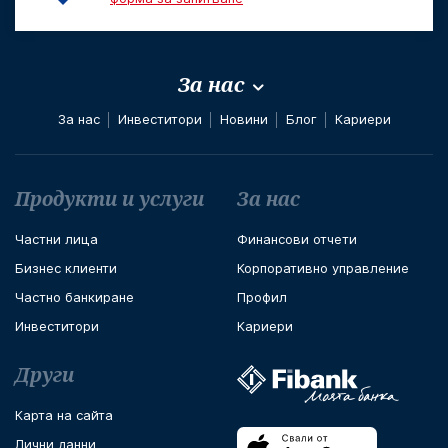
За нас
За нас
Инвеститори
Новини
Блог
Кариери
Футър навигация
Продукти и услуги
За нас
Частни лица
Финансови отчети
Бизнес клиенти
Корпоративно управление
Частно банкиране
Профил
Инвеститори
Кариери
Други
Карта на сайта
Лични данни