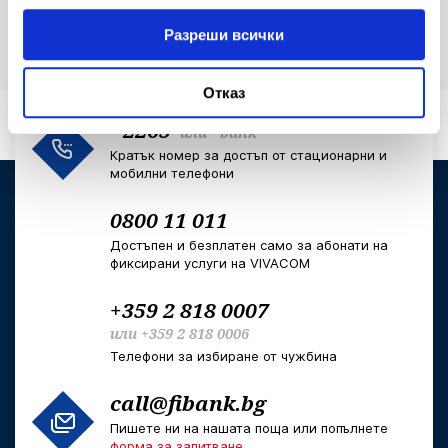
Разреши всички
Отказ
*2265
или
*bank
Кратък номер за достъп от стационарни и
мобилни телефони
0800 11 011
Достъпен и безплатен само за абонати на
фиксирани услуги на VIVACOM
+359 2 818 0007
или
+359 2 818 0006
Телефони за избиране от чужбина
call@fibank.bg
Пишете ни на нашата поща или попълнете
форма за запитване