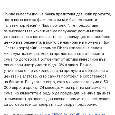
Първа инвестиционна банка представя два нови продукта,
предназначени за физически лица и бизнес клиенти -
"Златен портфейл" и "Еко портфейл". Те предоставят
възможносттта клиентите да получават допълнителна
доходност на спестяванията си – преимущество, особено
ценно във ремената, в които се намираме в момента. При
"Златен портфейл" например Fibank изплаща на падеж
минимум пълния размер на предоставената от клиента
сума по договора. Портфейлът от активи инвестира във
финансови инструменти и до 10% в злато. Важно
уточнение е, че доходността на продукта е обвързана с
цената на златото, като самият портфейл е собственост
на банката. Валутата е евро, като минималната сума е 50
000 евро, а срокът 24 месеца. Няма праг на максимална
сума, но клиентите е редно да предвидят, че няма да имат
възможност да правят довнасяне в рамките на настоящия
си договор или да прекратят договора предсрочно.
Научете повече на
Fibank NEWS,
брой 190, 22 октомври