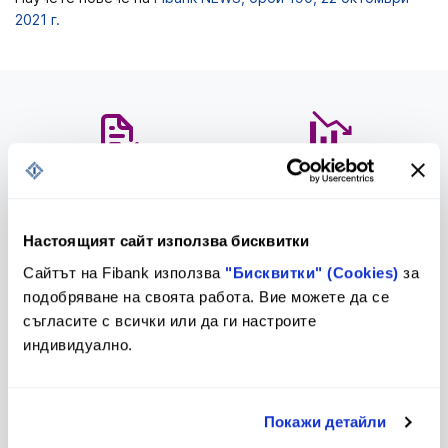
2021 г.
Предстоящи промени в
Тарифа
Тарифа и Общи условия
Настоящият сайт използва бисквитки
Сайтът на Fibank използва
"Бисквитки" (Cookies)
за
подобряване на своята работа. Вие можете да се
Лихвен бюлетин
Контакти и клонова мрежа
съгласите с всички или да ги настроите
индивидуално.
За еврото
Покажи детайли