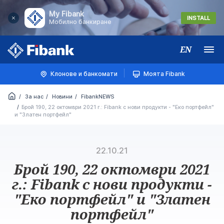
My Fibank
INSTALL
Мобилно банкиране
EN
Меню
Клонове и банкомати
Моята Fibank
За нас
Новини
FibankNEWS
Брой 190, 22 октомври 2021 г.: Fibank с нови продукти - "Еко портфейл"
и "Златен портфейл"
22.10.21
Брой 190, 22 октомври 2021
г.: Fibank с нови продукти -
"Еко портфейл" и "Златен
портфейл"