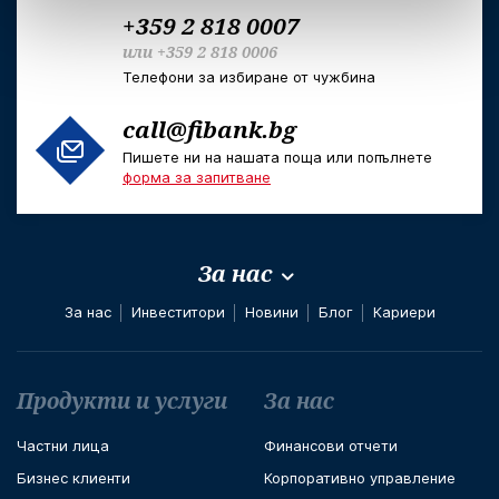
+359 2 818 0007
или
+359 2 818 0006
Телефони за избиране от чужбина
call@fibank.bg
Пишете ни на нашата поща или попълнете
форма за запитване
За нас
За нас
Инвеститори
Новини
Блог
Кариери
Футър навигация
Продукти и услуги
За нас
Частни лица
Финансови отчети
Бизнес клиенти
Корпоративно управление