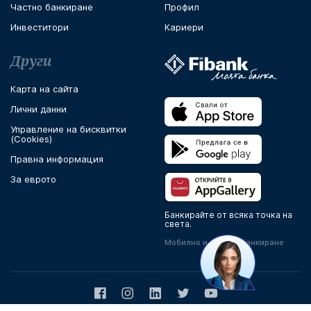
Частно банкиране
Профил
Инвеститори
Кариери
Други
Карта на сайта
Лични данни
Управление на бисквитки
(Cookies)
Правна информация
За еврото
Банкирайте от всяка точка на
света.
Мобилно и онлайн банкиране
Facebook
Instagram
LinkedIn
Twitter
Youtube