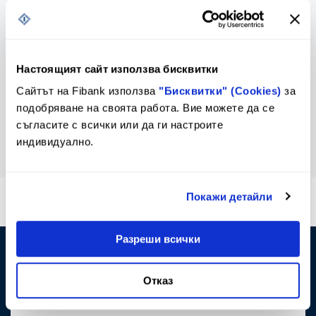
Лихвен бюлетин
Контакти и клонова мрежа
Настоящият сайт използва бисквитки
За еврото
Сайтът на Fibank използва
"Бисквитки" (Cookies)
за
подобряване на своята работа. Вие можете да се
съгласите с всички или да ги настроите
индивидуално.
Покажи детайли
*2265
или
*bank
Кратък номер за достъп от стационарни и
мобилни телефони
Разреши всички
0800 11 011
Отказ
Достъпен и безплатен само за абонати на
фиксирани услуги на VIVACOM