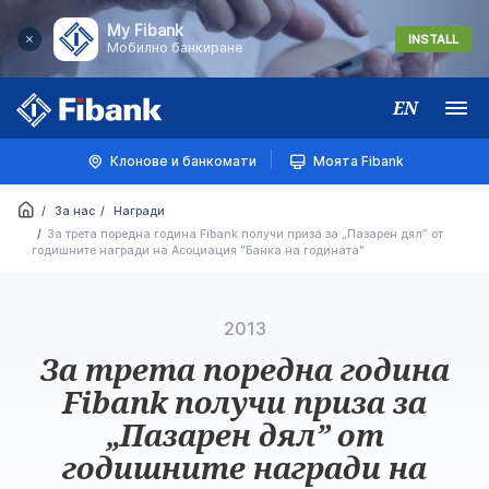
My Fibank
INSTALL
Мобилно банкиране
EN
Меню
Клонове и банкомати
Моята Fibank
За нас
Награди
За трета поредна година Fibank получи приза за „Пазарен дял” от
годишните награди на Асоциация "Банка на годината"
2013
За трета поредна година
Fibank получи приза за
„Пазарен дял” от
годишните награди на