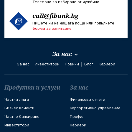
Телефони за избиране от чужбина
call@fibank.bg
Пишете ни на нашата поща или попълнете
форма за запитване
За нас
За нас
Инвеститори
Новини
Блог
Кариери
Футър навигация
Продукти и услуги
За нас
Частни лица
Финансови отчети
Бизнес клиенти
Корпоративно управление
Частно банкиране
Профил
Инвеститори
Кариери