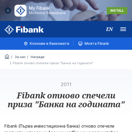
My Fibank
INSTALL
Мобилно банкиране
EN
Меню
Клонове и банкомати
Моята Fibank
За нас
Награди
Fibank отново спечели приза "Банка на годината"
2011
Fibank отново спечели
приза "Банка на годината"
Fibank (Първа инвестиционна банка) отново спечели