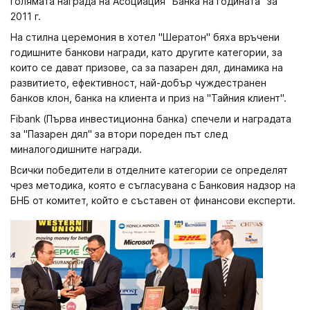
голямата награда на Асоциация "Банка на годината" за
2011 г.
На стилна церемония в хотел "Шератон" бяха връчени
годишните банкови награди, като другите категории, за
които се дават призове, са за пазарен дял, динамика на
развитието, ефективност, най-добър чуждестранен
банков клон, банка на клиента и приз на "Тайния клиент".
Fibank (Първа инвестиционна банка) спечели и наградата
за "Пазарен дял" за втори пореден път след
миналогодишните награди.
Всички победители в отделните категории се определят
чрез методика, която е съгласувана с Банковия надзор на
БНБ от комитет, който е съставен от финансови експерти.