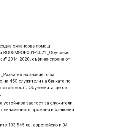
мездна финансова помощ
ра BG05M9OP001-1.021 „Обучения
рси" 2014-2020, съфинансирана от
„Развитие на знанието за
 на 450 служители на банката по
мпетентност". Обученията ще се
.
а устойчива заетост за служители
ат динамичните промени в банковия
ито 193 545 лв. европейско и 34