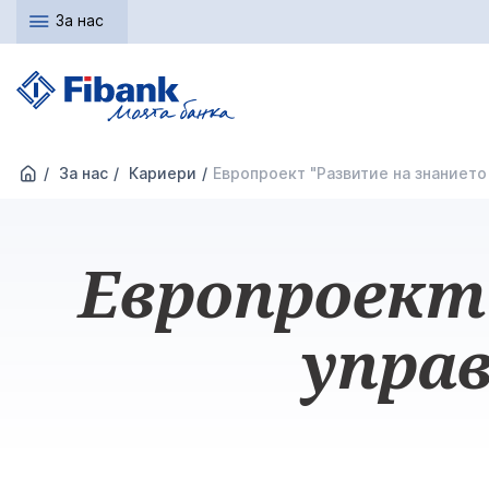
За нас
За нас
Кариери
Европроект "Развитие на знанието
Европроект
управ