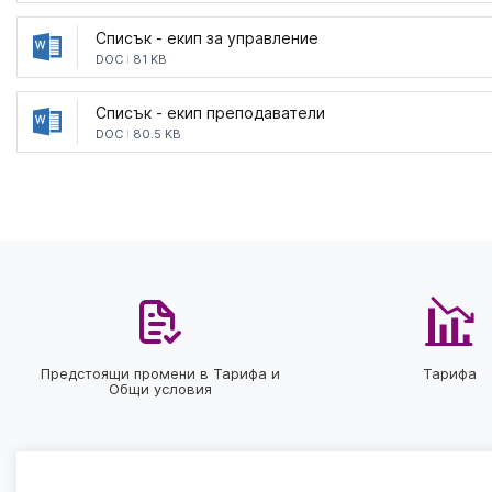
Списък - екип за управление
DOC
81 KB
Списък - екип преподаватели
DOC
80.5 KB
Предстоящи промени в Тарифа и
Тарифа
Общи условия