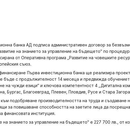
иционна банка АД подписа административен договор за безвъз
звитие на знанието за управление на бъдещето" по процеду
нансирана от Оперативна програма „Развитие на човешките ресу
опейския съюз.
инансиране Първа инвестиционна банка ще реализира проект 
е бъде с продължителност 14 месеца и предвижда обучението
е на чужди езици" и ключова компетентност 4 „Дигитална ко
а, Бургас, Благоевград, Плевен, Пловдив, Русе и Стара Загора
 към подобряване производителността на труда и създаване н
ящи за повишаване способността на заетите лица да посрещн
на финансовата институция.
 на знанието за управление на бъдещето" е 227 700 лв., от ко