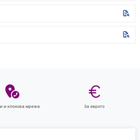
ти и клонова мрежа
За еврото