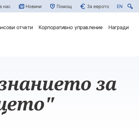
а нас
Новини
Помощ
За еврото
EN
EN
нсови отчети
Корпоративно управление
Награди
знанието за
ещето"