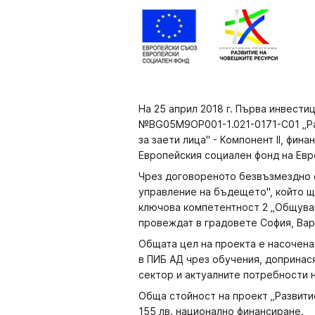
На 25 април 2018 г. Първа инвест
№BG05M9OP001-1.021-0171-С01 „Ра
за заети лица" - Компонент II, фи
Европейския социален фонд на Евр
Чрез договореното безвъзмездно ф
управление на бъдещето", който щ
ключова компетентност 2 „Общуван
провеждат в градовете София, Варн
Общата цел на проекта е насочена
в ПИБ АД чрез обучения, допринас
сектор и актуалните потребности 
Обща стойност на проект „Развитие
155 лв. национално финансиране.