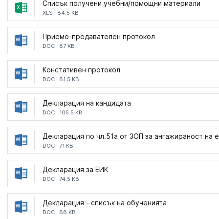
Списък получени учебни/помощни материали
XLS
84.5 KB
Приемо-предавателен протокол
DOC
87 KB
Констативен протокол
DOC
81.5 KB
Декларация на кандидата
DOC
105.5 KB
Декларация по чл.51а от ЗОП за ангажираност на 
DOC
71 KB
Декларация за ЕИК
DOC
74.5 KB
Декларация - списък на обученията
DOC
88 KB