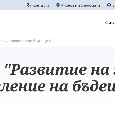
Контакти
Клонове и банкомати
З
Фина
 за управление на бъдещето"
 "Развитие на 
ление на бъд