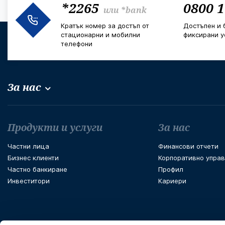
*2265
0800 1
или
*bank
Кратък номер за достъп от
Достъпен и 
стационарни и мобилни
фиксирани у
телефони
За нас
Футър навигация
Продукти и услуги
За нас
Частни лица
Финансови отчети
Бизнес клиенти
Корпоративно упра
Частно банкиране
Профил
Инвеститори
Кариери