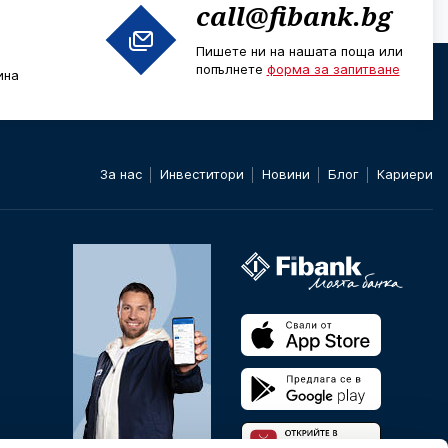
call@fibank.bg
Пишете ни на нашата поща или
попълнете
форма за запитване
ина
За нас
Инвеститори
Новини
Блог
Кариери