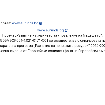
ортал:
www.eufunds.bg
www.eufunds.bg
Проект „Развитие на знанието за управление на бъдещето",
G05M9OP001-1.021-0171-С01 се осъществява с финансовата п
еративна програма „Развитие на човешките ресурси" 2014-20
ъфинансирана от Европейски социален фонд на Европейски съю