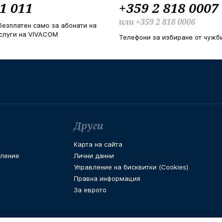
1 011
+359 2 818 0007
или
+359 2 818 0006
безплатен само за абонати на
слуги на VIVACOM
Телефони за избиране от чужб
Други
Карта на сайта
вление
Лични данни
Управление на бисквитки (Cookies)
Правна информация
За еврото