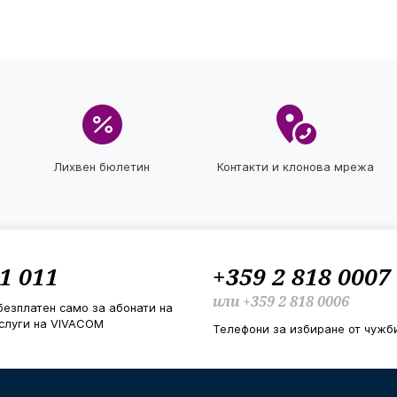
Лихвен бюлетин
Контакти и клонова мрежа
1 011
+359 2 818 0007
или
+359 2 818 0006
безплатен само за абонати на
слуги на VIVACOM
Телефони за избиране от чужб