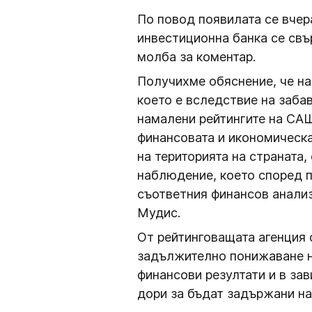
По повод появилата се вче
инвестиционна банка се свъ
молба за коментар.
Получихме обяснение, че на
което е вследствие на заба
намалени рейтингите на САЩ
финансовата и икономическа 
на територията на страната
наблюдение, което според 
съответния финансов анализ
Мудис.
От рейтинговащата агенция 
задължително понижаване на
финансови резултати и в за
дори за бъдат задържани на