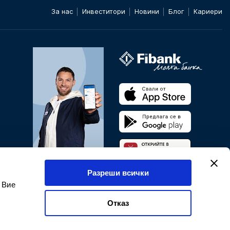
За нас
Инвеститори
Новини
Блог
Кариери
Банкирайте от всяка
Разреши всички
точка на света.
 Вие
Мобилно и онлайн
банкиране
Отказ