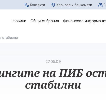
Контакти
Клонове и банкомати
З
Новини
Общи събрания
Финансова информаци
т стабилни
27.05.09
ингите на ПИБ ос
стабилни