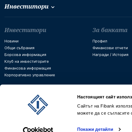
Инвеститори
Футър навигация
Инвеститори
За банката
Новини
Профил
Общи събрания
Финансови отчети
Борсова информация
Награди / История
Клуб на инвеститорите
Финансова информация
Корпоративно управление
Настоящият сайт използ
Сайтът на Fibank използ
можете да се съгласите 
Покажи детайли