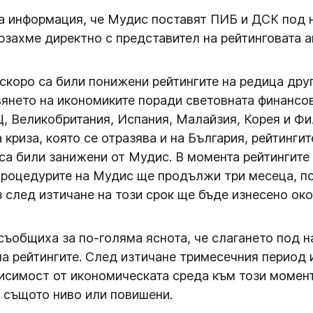
ра информация, че Мудис поставят ПИБ и ДСК под
рзахме директно с представител на рейтинговата а
скоро са били понижени рейтингите на редица друг
вянето на икономиките поради световната финансов
, Великобритания, Испания, Малайзия, Корея и Фи
криза, която се отразява и на България, рейтингит
, са били занижени от Мудис. В момента рейтингит
процедурите на Мудис ще продължи три месеца, по
 след изтичане на този срок ще бъде изнесено ок
съобщиха за по-голяма яснота, че слагането под 
 рейтингите. След изтичане тримесечния период и
висимост от икономическата среда към този момент
 същото ниво или повишени.