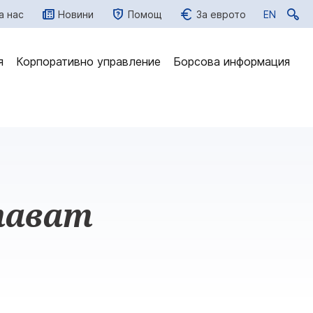
а нас
Новини
Помощ
За еврото
EN
EN
я
Корпоративно управление
Борсова информация
тават