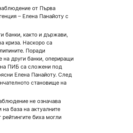
 наблюдение от Първа
генция – Елена Панайоту с
и банки, както и държави,
а криза. Наскоро са
липините. Поради
е на други банки, опериращи
е на ПИБ са сложени под
ясни Елена Панайоту. След
ончателното становище на
наблюдение не означава
 на база на актуалните
 рейтингите биха могли