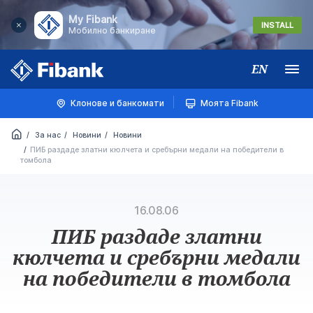
My Fibank
INSTALL
Мобилно банкиране
EN
Меню
Клонове и банкомати
Моята Fibank
За нас
Новини
Новини
ПИБ раздаде златни кюлчета и сребърни медали на победители в
томбола
16.08.06
ПИБ раздаде златни
кюлчета и сребърни медали
на победители в томбола