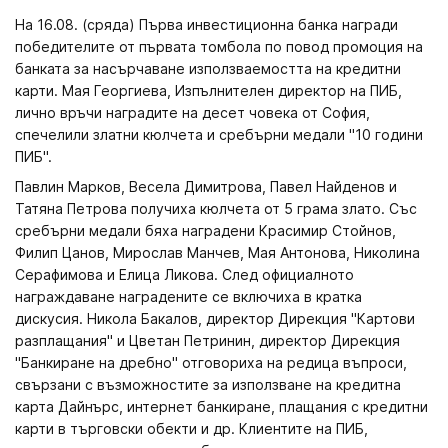
На 16.08. (сряда) Първа инвестиционна банка награди
победителите от първата томбола по повод промоция на
банката за насърчаване използваемостта на кредитни
карти. Мая Георгиева, Изпълнителен директор на ПИБ,
лично връчи наградите на десет човека от София,
спечелили златни кюлчета и сребърни медали "10 години
ПИБ".
Павлин Марков, Весела Димитрова, Павел Найденов и
Татяна Петрова получиха кюлчета от 5 грама злато. Със
сребърни медали бяха наградени Красимир Стойнов,
Филип Цанов, Мирослав Манчев, Мая Антонова, Николина
Серафимова и Елица Ликова. След официалното
награждаване наградените се включиха в кратка
дискусия. Никола Бакалов, директор Дирекция "Картови
разплащания" и Цветан Петринин, директор Дирекция
"Банкиране на дребно" отговориха на редица въпроси,
свързани с възможностите за използване на кредитна
карта Дайнърс, интернет банкиране, плащания с кредитни
карти в търговски обекти и др. Клиентите на ПИБ,