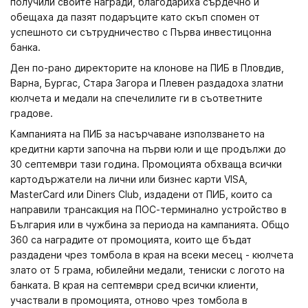
получили своите награди, благодариха сърдечно и
обещаха да пазят подаръците като скъп спомен от
успешното си сътрудничество с Първа инвестицонна
банка.
Ден по-рано директорите на клонове на ПИБ в Пловдив,
Варна, Бургас, Стара Загора и Плевен раздадоха златни
кюлчета и медали на спечелилите ги в съответните
градове.
Кампанията на ПИБ за насърчаване използването на
кредитни карти започна на първи юли и ще продължи до
30 септември тази година. Промоцията обхваща всички
картодържатели на лични или бизнес карти VISA,
MasterCard или Diners Club, издадени от ПИБ, които са
направили трансакция на ПОС-терминално устройство в
България или в чужбина за периода на кампанията. Общо
360 са наградите от промоцията, които ще бъдат
раздадени чрез томбола в края на всеки месец - кюлчета
злато от 5 грама, юбилейни медали, тениски с логото на
банката. В края на септември сред всички клиенти,
участвали в промоцията, отново чрез томбола в