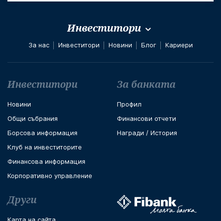
Инвеститори
За нас
Инвеститори
Новини
Блог
Кариери
Футър навигация
Инвеститори
За банката
Новини
Профил
Общи събрания
Финансови отчети
Борсова информация
Награди / История
Клуб на инвеститорите
Финансова информация
Корпоративно управление
Други
Карта на сайта