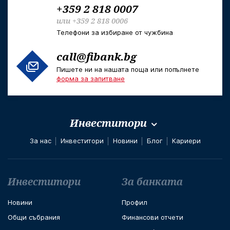
+359 2 818 0007
или
+359 2 818 0006
Телефони за избиране от чужбина
call@fibank.bg
Пишете ни на нашата поща или попълнете
форма за запитване
Инвеститори
За нас
Инвеститори
Новини
Блог
Кариери
Футър навигация
Инвеститори
За банката
Новини
Профил
Общи събрания
Финансови отчети