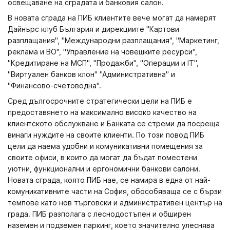
освещаване на сградата и банковия салон.
В новата сграда на ПИБ клиентите вече могат да намерят
Дайнърс клуб България и дирекциите "Картови
разплащания", "Международни разплащания", "Маркетинг,
реклама и ВО", "Управление на човешките ресурси",
"Кредитиране на МСП", "Продажби", "Операции и IT",
"Виртуален банков клон" "Административна" и
"Финансово-счетоводна".
Сред дългосрочните стратегически цели на ПИБ е
предоставянето на максимално високо качество на
клиентското обслужване и Банката се стреми да посреща
винаги нуждите на своите клиенти. По този повод ПИБ
цели да наема удобни и комуникативни помещения за
своите офиси, в които да могат да бъдат поместени
уютни, функционални и ергономични банкови салони.
Новата сграда, която ПИБ нае, се намира в една от най-
комуникативните части на София, обособяваща се с бързи
темпове като нов търговски и административен център на
града. ПИБ разполага с леснодостъпен и обширен
наземен и подземен паркинг, което значително улеснява