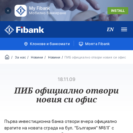
My Fibank
INSTALL
Мобилно банкиране
EN
Меню
Клонове и банкомати
Моята Fibank
За нас
Новини
Новини
ПИБ официално отвори новия си офис
18.11.09
ПИБ официално отвори
новия си офис
Първа инвестиционна банка отвори вчера официално
вратите на новата сграда на бул. "България" №81Г с