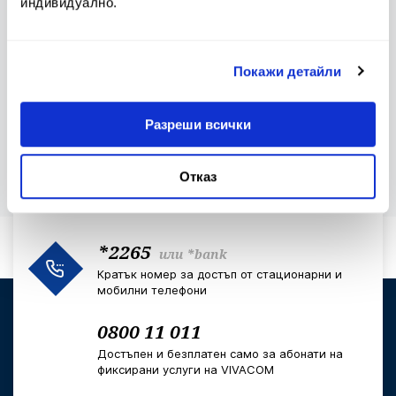
индивидуално.
Лихвен бюлетин
Контакти и клонова мрежа
Покажи детайли
Клуб на инвеститорите
За еврото
Разреши всички
Отказ
*2265
или
*bank
Кратък номер за достъп от стационарни и
мобилни телефони
0800 11 011
Достъпен и безплатен само за абонати на
фиксирани услуги на VIVACOM