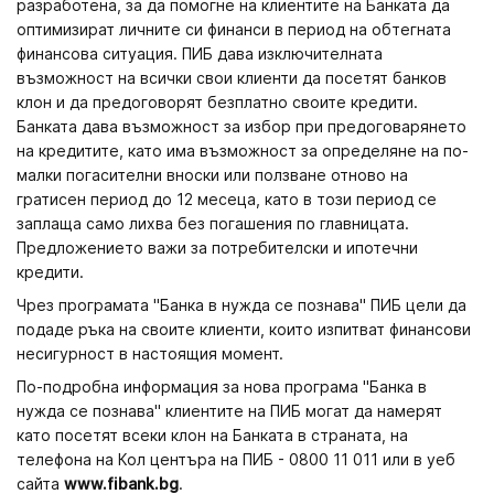
разработена, за да помогне на клиентите на Банката да
оптимизират личните си финанси в период на обтегната
финансова ситуация. ПИБ дава изключителната
възможност на всички свои клиенти да посетят банков
клон и да предоговорят безплатно своите кредити.
Банката дава възможност за избор при предоговарянето
на кредитите, като има възможност за определяне на по-
малки погасителни вноски или ползване отново на
гратисен период до 12 месеца, като в този период се
заплаща само лихва без погашения по главницата.
Предложението важи за потребителски и ипотечни
кредити.
Чрез програмата "Банка в нужда се познава" ПИБ цели да
подаде ръка на своите клиенти, които изпитват финансови
несигурност в настоящия момент.
По-подробна информация за нова програма "Банка в
нужда се познава" клиентите на ПИБ могат да намерят
като посетят всеки клон на Банката в страната, на
телефона на Кол центъра на ПИБ - 0800 11 011 или в уеб
сайта
www.fibank.bg
.