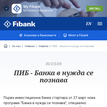
My Fibank
INSTALL
Мобилно банкиране
EN
Меню
Клонове и банкомати
Моята Fibank
За нас
Новини
Новини
ПИБ - Банка в нужда се познава
30.03.09
ПИБ - Банка в нужда се
познава
Първа инвестиционна банка стартира от 27 март нова
програма "Банка в нужда се познава", специално