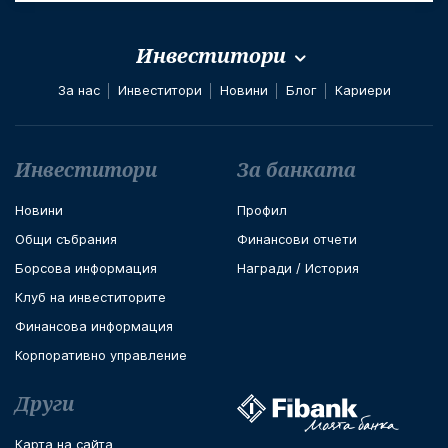
Инвеститори
За нас
Инвеститори
Новини
Блог
Кариери
Футър навигация
Инвеститори
За банката
Новини
Профил
Общи събрания
Финансови отчети
Борсова информация
Награди / История
Клуб на инвеститорите
Финансова информация
Корпоративно управление
Други
Карта на сайта