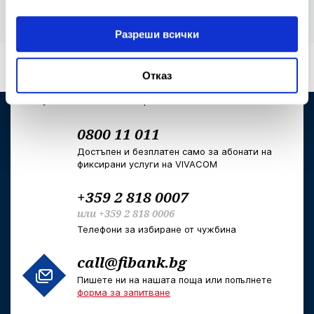
Разреши всички
*2265
или
*bank
Отказ
Кратък номер за достъп от стационарни и
мобилни телефони
0800 11 011
Достъпен и безплатен само за абонати на
фиксирани услуги на VIVACOM
+359 2 818 0007
или
+359 2 818 0006
Телефони за избиране от чужбина
call@fibank.bg
Пишете ни на нашата поща или попълнете
форма за запитване