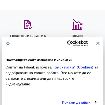
Предстоящи промени в
Тарифа
Тарифа и Общи условия
Настоящият сайт използва бисквитки
Лихвен бюлетин
Контакти и клонова мрежа
Сайтът на Fibank използва
"Бисквитки" (Cookies)
за
подобряване на своята работа. Вие можете да се
съгласите с всички или да ги настроите
индивидуално.
Клуб на инвеститорите
За еврото
Покажи детайли