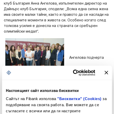
клуб България Анна Ангелова, изпълнителен директор на
Дайнърс клуб България, сподели: „Всяка една силна жена
има своите малки тайни, както и правото да се наслади на
специалните моменти в живота си. Особено когато след
толкова усилия е донесла на страната си сребърен
олимпийски медал“.
Ангелова подчерта
още, че жените са извоювали своето място не само в
света на големия бизнес и спорта, а и във всички
Настоящият сайт използва бисквитки
останали професионални сфери. Динамичното ежедневие
Сайтът на Fibank използва
"Бисквитки" (Cookies)
за
и глобализираните взаимоотношения отправят
подобряване на своята работа. Вие можете да се
предизвикателства и огромни изисквания към
съгласите с всички или да ги настроите
съвременната жена, на които тя трябва да отговори, за да