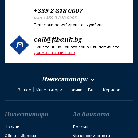
+359 2 818 0007
или
+359 2 818 0006
Телефони за избиране от чужбина
call@fibank.bg
Пишете ни на нашата поща или попълнете
форма за запитване
Инвеститори
За нас
Инвеститори
Новини
Блог
Кариери
Футър навигация
Инвеститори
За банката
Новини
Профил
Общи събрания
Финансови отчети