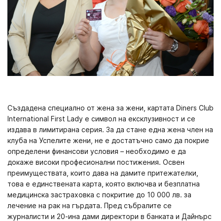
Създадена специално от жена за жени, картата Diners Club
International First Lady е символ на ексклузивност и се
издава в лимитирана серия. За да стане една жена член на
клуба на Успелите жени, не е достатъчно само да покрие
определени финансови условия – необходимо е да
докаже високи професионални постижения. Освен
преимуществата, които дава на дамите притежателки,
това е единствената карта, която включва и безплатна
медицинска застраховка с покритие до 10 000 лв. за
лечение на рак на гърдата. Пред събралите се
журналисти и 20-ина дами директори в банката и Дайнърс