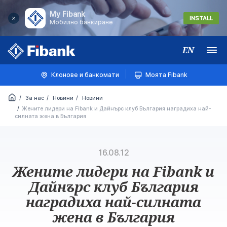
My Fibank
INSTALL
Мобилно банкиране
EN
Меню
Клонове и банкомати
Моята Fibank
За нас
Новини
Новини
Жените лидери на Fibank и Дайнърс клуб България наградиха най-
силната жена в България
16.08.12
Жените лидери на Fibank и
Дайнърс клуб България
наградиха най-силната
жена в България