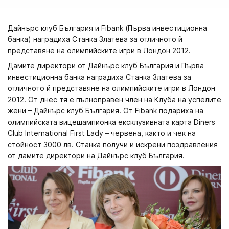
Дайнърс клуб България и Fibank (Първа инвестиционна
банка) наградиха Станка Златева за отличното й
представяне на олимпийските игри в Лондон 2012.
Дамите директори от Дайнърс клуб България и Първа
инвестиционна банка наградиха Станка Златева за
отличното й представяне на олимпийските игри в Лондон
2012. От днес тя е пълноправен член на Клуба на успелите
жени – Дайнърс клуб България. Oт Fibank подариха на
олимпийската вицешампионка ексклузивната карта Diners
Club International First Lady – червена, както и чек на
стойност 3000 лв. Станка получи и искрени поздравления
от дамите директори на Дайнърс клуб България.