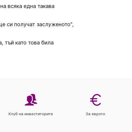
 на всяка една такава
ще си получат заслуженото",
, тъй като това била
Клуб на инвеститорите
За еврото