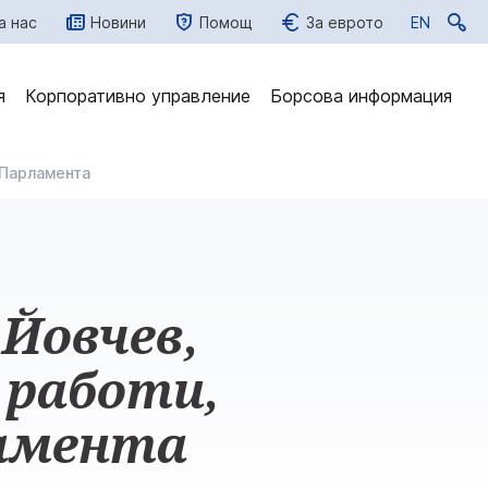
а нас
Новини
Помощ
За еврото
EN
EN
я
Корпоративно управление
Борсова информация
 Парламента
 Йовчев,
 работи,
ламента