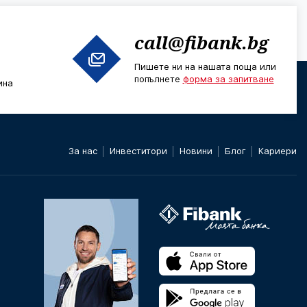
call@fibank.bg
Пишете ни на нашата поща или
попълнете
форма за запитване
ина
За нас
Инвеститори
Новини
Блог
Кариери