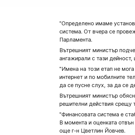
"Определено имаме установ
система. От вчера се прове
Парламента.
Вътрешният министър подчер
ангажирали с тази дейност,
"Имена на този етап не мога
интернет и по мобилните тел
да се пусне слух, за да се 
Вътрешният министър обясни
решителни действия срещу те
"Финансовата система е ста
В момента и оценката отвън 
още г-н Цветлин Йовчев.