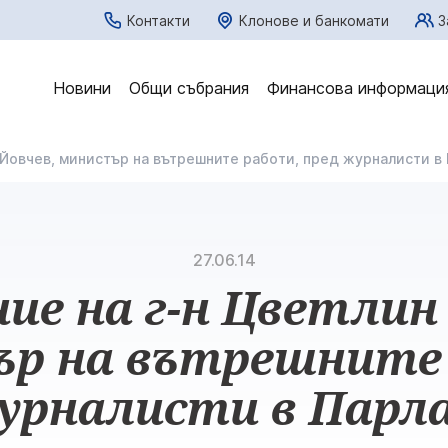
Контакти
Клонове и банкомати
З
Новини
Общи събрания
Финансова информаци
 Йовчев, министър на вътрешните работи, пред журналисти в
27.06.14
ие на г-н Цветлин
р на вътрешните
урналисти в Пар