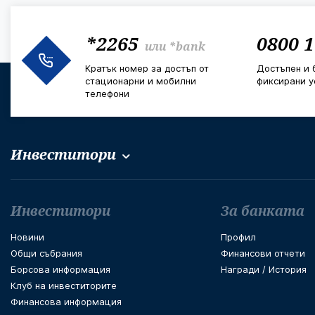
*2265
0800 1
или
*bank
Кратък номер за достъп от
Достъпен и 
стационарни и мобилни
фиксирани у
телефони
Инвеститори
Футър навигация
Инвеститори
За банката
Новини
Профил
Общи събрания
Финансови отчети
Борсова информация
Награди / История
Клуб на инвеститорите
Финансова информация