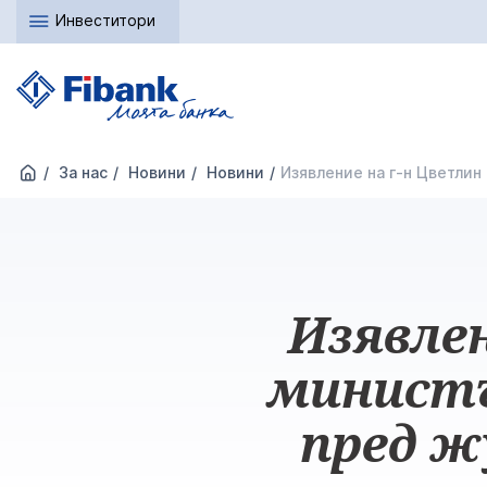
Инвеститори
За нас
Новини
Новини
Изявление на г-н Цветлин
Изявлен
министъ
пред ж