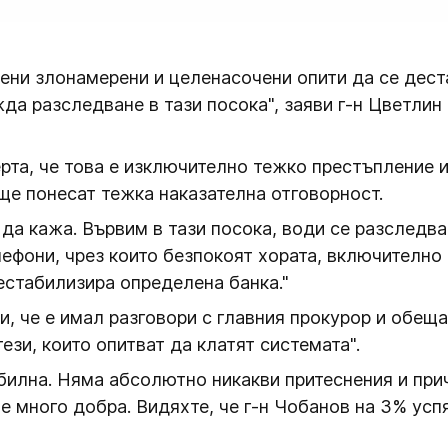
ени злонамерени и целенасочени опити да се дест
жда разследване в тази посока", заяви г-н Цветли
та, че това е изключително тежко престъпление и 
 ще понесат тежка наказателна отговорност.
 да кажа. Вървим в тази посока, води се разследва
ефони, чрез които безпокоят хората, включително 
дестабилизира определена банка."
, че е имал разговори с главния прокурор и обеща
зи, които опитват да клатят системата".
билна. Няма абсолютно никакви притеснения и прич
е много добра. Видяхте, че г-н Чобанов на 3% успя