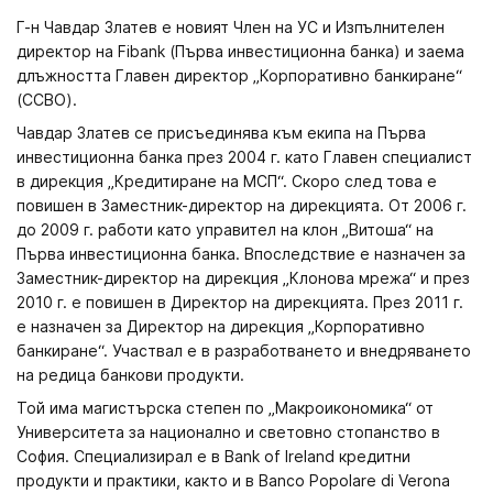
Г-н Чавдар Златев е новият Член на УС и Изпълнителен
директор на Fibank (Първа инвестиционна банка) и заема
длъжността Главен директор „Корпоративно банкиране“
(CCBO).
Чавдар Златев се присъединява към екипа на Първа
инвестиционна банка през 2004 г. като Главен специалист
в дирекция „Кредитиране на МСП“. Скоро след това е
повишен в Заместник-директор на дирекцията. От 2006 г.
до 2009 г. работи като управител на клон „Витоша“ на
Първа инвестиционна банка. Впоследствие е назначен за
Заместник-директор на дирекция „Клонова мрежа“ и през
2010 г. е повишен в Директор на дирекцията. През 2011 г.
е назначен за Директор на дирекция „Корпоративно
банкиране“. Участвал е в разработването и внедряването
на редица банкови продукти.
Той има магистърска степен по „Макроикономика“ от
Университета за национално и световно стопанство в
София. Специализирал е в Bank of Ireland кредитни
продукти и практики, както и в Banco Popolare di Verona