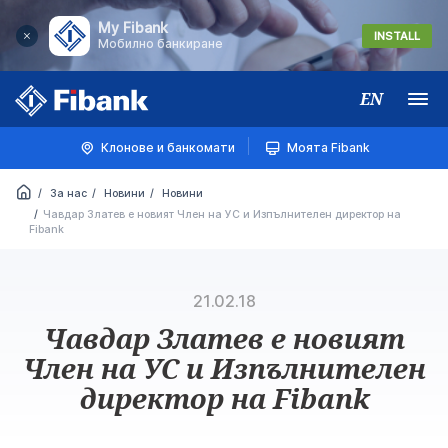
My Fibank
INSTALL
Мобилно банкиране
EN
Меню
Клонове и банкомати
Моята Fibank
За нас
Новини
Новини
Чавдар Златев е новият Член на УС и Изпълнителен директор на
Fibank
21.02.18
Чавдар Златев е новият
Член на УС и Изпълнителен
директор на Fibank