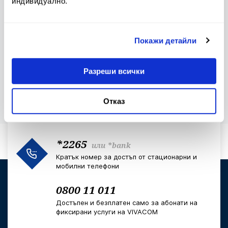
индивидуално.
Лихвен бюлетин
Контакти и клонова мрежа
Покажи детайли
Клуб на инвеститорите
За еврото
Разреши всички
Отказ
*2265
или
*bank
Кратък номер за достъп от стационарни и
мобилни телефони
0800 11 011
Достъпен и безплатен само за абонати на
фиксирани услуги на VIVACOM