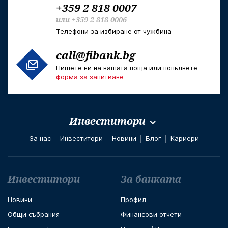
+359 2 818 0007
или
+359 2 818 0006
Телефони за избиране от чужбина
call@fibank.bg
Пишете ни на нашата поща или попълнете
форма за запитване
Инвеститори
За нас
Инвеститори
Новини
Блог
Кариери
Футър навигация
Инвеститори
За банката
Новини
Профил
Общи събрания
Финансови отчети