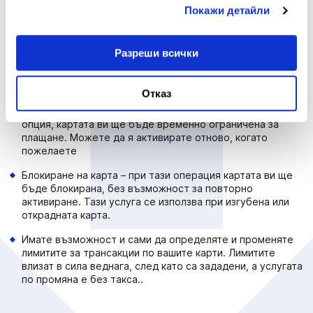
следите всички плащания, направени с тях, с какви
Покажи детайли
средства разполагате по картовите сметки, какъв е
усвоеният кредитен лимит по вашите кредитни карти и
др. Дигитализират своите карти Mastercard®:
Разреши всички
в Apple Wallet за потребителите на iOS
в приложението My Fibank за потребителите на Android.
Отказ
Замразяване/ Размразяване на карта – избирайки тази
опция, картата ви ще бъде временно ограничена за
плащане. Можете да я активирате отново, когато
пожелаете
Блокиране на карта – при тази операция картата ви ще
бъде блокирана, без възможност за повторно
активиране. Тази услуга се използва при изгубена или
открадната карта.
Имате възможност и сами да определяте и променяте
лимитите за трансакции по вашите карти. Лимитите
влизат в сила веднага, след като са зададени, а услугата
по промяна е без такса..