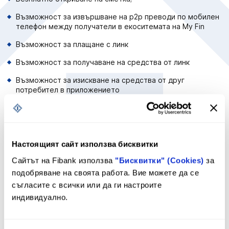
Възможност за извършване на р2p преводи по мобилен
телефон между получатели в екоситемата на My Fin
Възможност за плащане с линк
Възможност за получаване на средства от линк
Възможност за изискване на средства от друг
потребител в приложението
Възможност да извършвате преводи в страната и в
чужбина само с един клик
Получавате пълен и подробен отчет за вашите сметки -
Настоящият сайт използва бисквитки
проверете наличността, сумите на получените и
наредените преводи, датите на откриване и др.
Сайтът на Fibank използва
"Бисквитки" (Cookies)
за
Погрижили сме се всички справки да бъдат
подобряване на своята работа. Вие можете да се
представени визуално с удобни графики;
съгласите с всички или да ги настроите
Безплатна заявка за издаване на карта и безплатна
индивидуално.
доставка до ваш адрес;
Управлявате лесно своите кредитни и дебитни карти -